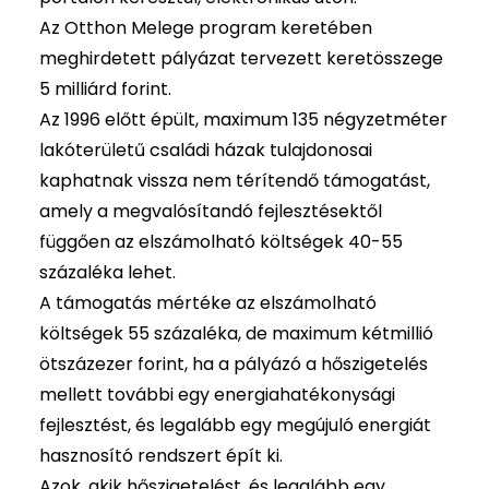
Az Otthon Melege program keretében
meghirdetett pályázat tervezett keretösszege
5 milliárd forint.
Az 1996 előtt épült, maximum 135 négyzetméter
lakóterületű családi házak tulajdonosai
kaphatnak vissza nem térítendő támogatást,
amely a megvalósítandó fejlesztésektől
függően az elszámolható költségek 40-55
százaléka lehet.
A támogatás mértéke az elszámolható
költségek 55 százaléka, de maximum kétmillió
ötszázezer forint, ha a pályázó a hőszigetelés
mellett további egy energiahatékonysági
fejlesztést, és legalább egy megújuló energiát
hasznosító rendszert épít ki.
Azok, akik hőszigetelést, és legalább egy