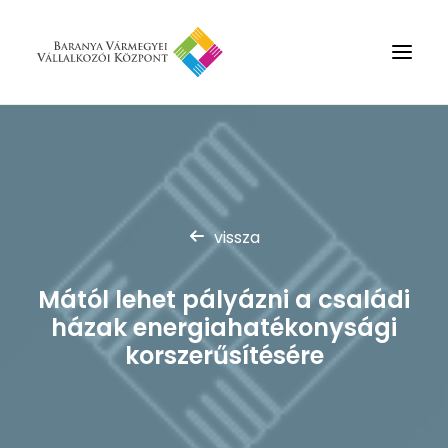
Rólunk
Szolgáltatások
Hírek
vissza
Partnerek
Mától lehet pályázni a családi
Kapcsolat
házak energiahatékonysági
Keresés
korszerűsítésére