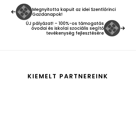
Megnyitotta kapuit az idei Szentlőrinci
Gazdanapok!
ÚJ pályázat! – 100%-os támogatás
óvodai és iskolai szociális segítő
tevékenység fejlesztésére
KIEMELT PARTNEREINK