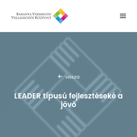
Rólunk
Szolgáltatások
Hírek
vissza
Partnerek
Kapcsolat
LEADER típusú fejlesztéseké a
Keresés
jövő