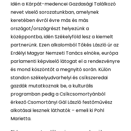
Idén a Kárpát-medencei Gazdasági Találkozó
nevet viselő sorozatunkban, amelynek
keretében évről évre más és más
országot/országrészt helyezünk a
középpontba, idén Székelyföld lesz a kiemelt
partnerünk. Ezen alkalomból Tőkés László úr az
Erdélyi Magyar Nemzeti Tanács elnöke, európa
parlamenti képviselő látogat el a rendezvényre
és mond köszöntőt a megnyitó során. Külön
standon székelyudvarhelyi és csíkszeredai
gazdák mutatkoznak be, a kulturális
programban pedig a Csíkcsomortyánból
érkező Csomortányi Gál László festőművész
alkotásai lesznek láthatók – emeli ki Pohl
Marietta.