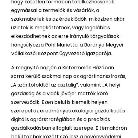
hogy kötetlen formában találkozhassanak
egymással a termelők és vásárlók, a
szakmabeliek és az érdeklődők, miközben akár
üzletek is megköttetnek, vagy legalábbis
elkezdődhetnek az erre irányuló tárgyalások –
hangsúlyozza Pohl Marietta, a Baranya Megyei
Vállalkozói Központ ügyvezető igazgatója.
A megnyitó napján a Kistermelők Házában
sorra kerülő szakmai nap az agrárfinanszírozás,
„A szántóföldtől az asztalig”, valamint „A helyi
gazdaság és a vidék jövője” mottók köré
szerveződik. Ezen belül is kiemelt helyen
szerepel az eredményes ökológiai gazdálkodás
digitális agrárstratégiában és a precíziós
gazdálkodásban elfoglalt szerepe. E témakörön
belül többek között szó lesz a növényvédelmi