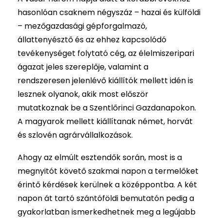
hasonlóan csaknem négyszáz – hazai és külföldi
– mezőgazdasági gépforgalmazó,
állattenyésztő és az ehhez kapcsolódó
tevékenységet folytató cég, az élelmiszeripari
ágazat jeles szereplője, valamint a
rendszeresen jelenlévő kiállítók mellett idén is
lesznek olyanok, akik most először
mutatkoznak be a Szentlőrinci Gazdanapokon.
A magyarok mellett kiállítanak német, horvát
és szlovén agrárvállalkozások.
Ahogy az elmúlt esztendők során, most is a
megnyitót követő szakmai napon a termelőket
érintő kérdések kerülnek a középpontba. A két
napon át tartó szántóföldi bemutatón pedig a
gyakorlatban ismerkedhetnek meg a legújabb