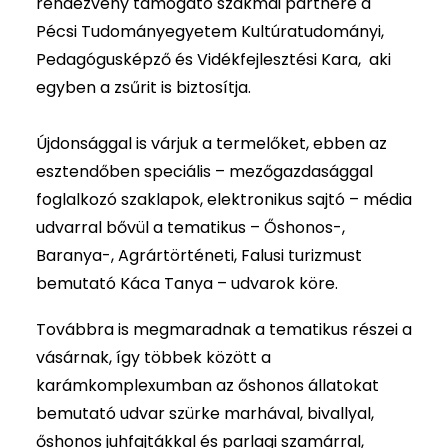
rendezvény támogató szakmai partnere a
Pécsi Tudományegyetem Kultúratudományi,
Pedagógusképző és Vidékfejlesztési Kara, aki
egyben a zsűrit is biztosítja.
Újdonsággal is várjuk a termelőket, ebben az
esztendőben speciális – mezőgazdasággal
foglalkozó szaklapok, elektronikus sajtó – média
udvarral bővül a tematikus – Őshonos-,
Baranya-, Agrártörténeti, Falusi turizmust
bemutató Káca Tanya – udvarok köre.
Továbbra is megmaradnak a tematikus részei a
vásárnak, így többek között a
karámkomplexumban az őshonos állatokat
bemutató udvar szürke marhával, bivallyal,
őshonos juhfajtákkal és parlagi szamárral,