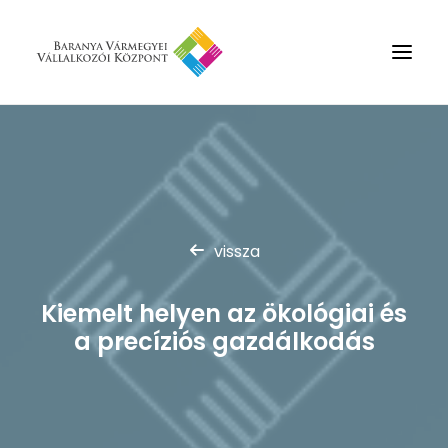
Rólunk
Szolgáltatások
Hírek
vissza
Partnerek
Kapcsolat
Kiemelt helyen az ökológiai és
Keresés
a precíziós gazdálkodás