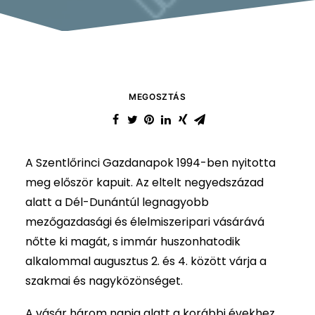
MEGOSZTÁS
A Szentlőrinci Gazdanapok 1994-ben nyitotta
meg először kapuit. Az eltelt negyedszázad
alatt a Dél-Dunántúl legnagyobb
mezőgazdasági és élelmiszeripari vásárává
nőtte ki magát, s immár huszonhatodik
alkalommal augusztus 2. és 4. között várja a
szakmai és nagyközönséget.
A vásár három napja alatt a korábbi évekhez