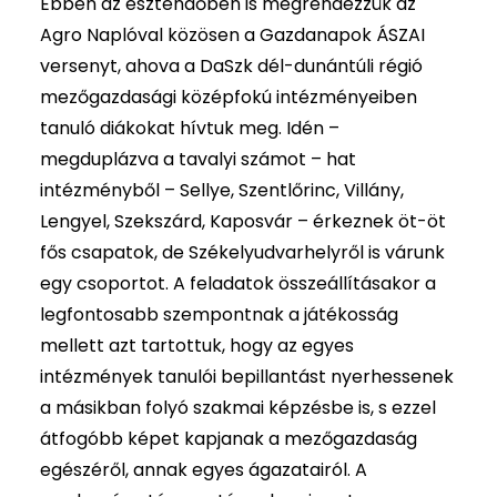
Ebben az esztendőben is megrendezzük az
Agro Naplóval közösen a Gazdanapok ÁSZAI
versenyt, ahova a DaSzk dél-dunántúli régió
mezőgazdasági középfokú intézményeiben
tanuló diákokat hívtuk meg. Idén –
megduplázva a tavalyi számot – hat
intézményből – Sellye, Szentlőrinc, Villány,
Lengyel, Szekszárd, Kaposvár – érkeznek öt-öt
fős csapatok, de Székelyudvarhelyről is várunk
egy csoportot. A feladatok összeállításakor a
legfontosabb szempontnak a játékosság
mellett azt tartottuk, hogy az egyes
intézmények tanulói bepillantást nyerhessenek
a másikban folyó szakmai képzésbe is, s ezzel
átfogóbb képet kapjanak a mezőgazdaság
egészéről, annak egyes ágazatairól. A