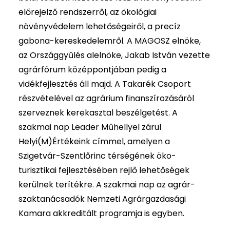
előrejelző rendszerről, az ökológiai
növényvédelem lehetőségeiről, a precíz
gabona-kereskedelemről. A MAGOSZ elnöke,
az Országgyűlés alelnöke, Jakab István vezette
agrárfórum középpontjában pedig a
vidékfejlesztés áll majd. A Takarék Csoport
részvételével az agrárium finanszírozásáról
szerveznek kerekasztal beszélgetést. A
szakmai nap Leader Műhellyel zárul
Helyi(M)Értékeink címmel, amelyen a
Szigetvár-Szentlőrinc térségének öko-
turisztikai fejlesztésében rejlő lehetőségek
kerülnek terítékre. A szakmai nap az agrár-
szaktanácsadók Nemzeti Agrárgazdasági
Kamara akkreditált programja is egyben.