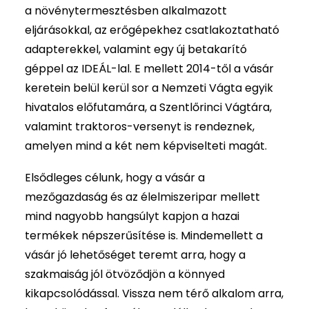
a növénytermesztésben alkalmazott
eljárásokkal, az erőgépekhez csatlakoztatható
adapterekkel, valamint egy új betakarító
géppel az IDEÁL-lal. E mellett 2014-től a vásár
keretein belül kerül sor a Nemzeti Vágta egyik
hivatalos előfutamára, a Szentlőrinci Vágtára,
valamint traktoros-versenyt is rendeznek,
amelyen mind a két nem képviselteti magát.
Elsődleges célunk, hogy a vásár a
mezőgazdaság és az élelmiszeripar mellett
mind nagyobb hangsúlyt kapjon a hazai
termékek népszerűsítése is. Mindemellett a
vásár jó lehetőséget teremt arra, hogy a
szakmaiság jól ötvöződjön a könnyed
kikapcsolódással. Vissza nem térő alkalom arra,