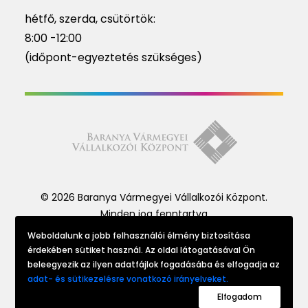
hétfő, szerda, csütörtök:
8:00 -12:00
(időpont-egyeztetés szükséges)
© 2026 Baranya Vármegyei Vállalkozói Központ.
Minden jog fenntartva
Weboldalunk a jobb felhasználói élmény biztosítása
érdekében sütiket használ. Az oldal látogatásával Ön
Website made by
beleegyezik az ilyen adatfájlok fogadásába és elfogadja az
adat- és sütikezelésre vonatkozó irányelveket.
Elfogadom