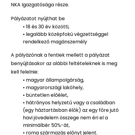
NKA Igazgatósága része.
Pályázatot nyújthat be
• 18 és 30 év közötti,
• legalább középfokú végzettséggel
rendelkező magánszemély
A pályázónak a fentiek mellett a pályázat
benyújtásakor az alábbi feltételeknek is meg
kell felelnie:
• magyar állampolgárság,
• magyarországi lakóhely,
• büntetlen előélet,
• hátrányos helyzetű vagy a családban
(egy háztartásban élők) az egy főre jutó
havi jövedelem összege nem éri el a
minimálbér 50%-át,
• roma származás előnyt jelent.