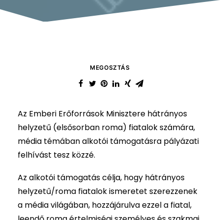
MEGOSZTÁS
Az Emberi Erőforrások Minisztere hátrányos
helyzetű (elsősorban roma) fiatalok számára,
média témában alkotói támogatásra pályázati
felhívást tesz közzé.
Az alkotói támogatás célja, hogy hátrányos
helyzetű/roma fiatalok ismeretet szerezzenek
a média világában, hozzájárulva ezzel a fiatal,
leendő roma értelmiségi személyes és szakmai