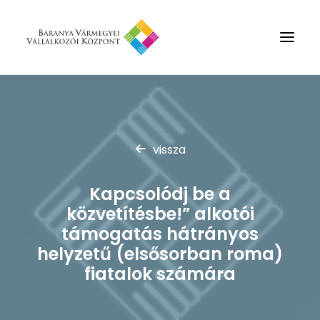
Rólunk
Szolgáltatások
vissza
Hírek
Partnerek
Kapcsolódj be a
közvetítésbe!” alkotói
Kapcsolat
támogatás hátrányos
Keresés
helyzetű (elsősorban roma)
fiatalok számára