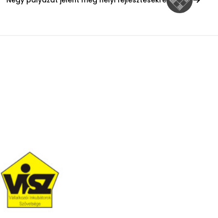
Négy pályázat jelent meg helyi fejlesztésekre