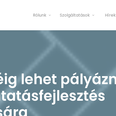
Rólunk
Szolgáltatások
Hírek
éig lehet pályázn
utatásfejlesztés
sára