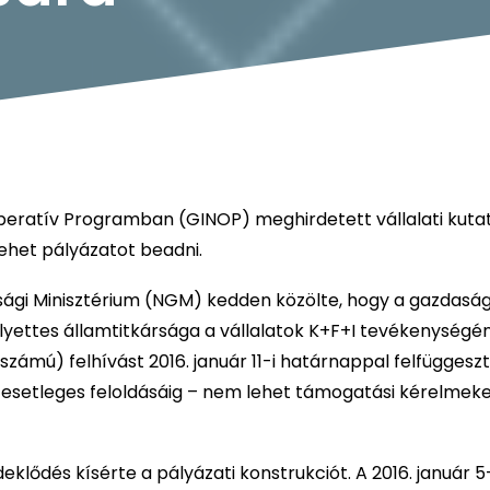
Operatív Programban (GINOP) meghirdetett vállalati kuta
lehet pályázatot beadni.
gi Minisztérium (NGM) kedden közölte, hogy a gazdaságf
lyettes államtitkársága a vállalatok K+F+I tevékenységé
zámú) felhívást 2016. január 11-i határnappal felfüggeszti
és esetleges feloldásáig – nem lehet támogatási kérelmek
eklődés kísérte a pályázati konstrukciót. A 2016. január 5