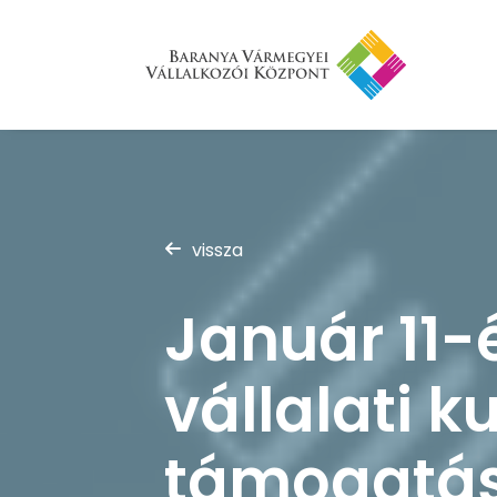
vissza
Január 11-
vállalati k
támogatá