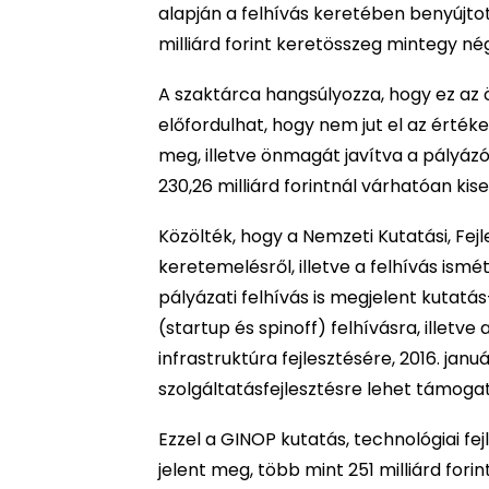
alapján a felhívás keretében benyújtot
milliárd forint keretösszeg mintegy nég
A szaktárca hangsúlyozza, hogy ez az 
előfordulhat, hogy nem jut el az érték
meg, illetve önmagát javítva a pályázó
230,26 milliárd forintnál várhatóan ki
Közölték, hogy a Nemzeti Kutatási, Fejle
keretemelésről, illetve a felhívás ism
pályázati felhívás is megjelent kutat
(startup és spinoff) felhívásra, illetv
infrastruktúra fejlesztésére, 2016. jan
szolgáltatásfejlesztésre lehet támogat
Ezzel a GINOP kutatás, technológiai fe
jelent meg, több mint 251 milliárd fori