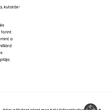
a, kutatás-
 és
forint
 mint a
lliárd
és
lája.