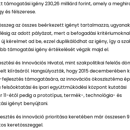
t támogatási igény 230,26 milliárd forint, amely a meghir
y és félszerese.
összeg az összes beérkezett igényt tartalmazza, ugyana
elésig az adott pályázat, mert a befogadási kritériumokna
 új kérelmet ad be, ezzel duplikálódhat az igény, így a s
sebb támogatási igény értékelését végzik majd el.
sztési és Innovációs Hivatal, mint szakpolitikai felelős dö
ételt kiírásáról. Hangsúlyozták, hogy 2015 decemberében 
ás-fejlesztés támogatására, az innovációs ökoszisztéma é
e a felsőoktatási és ipari együttműködési központ kutatási
uár 11-étől pedig a prototípus, termék-, technológia- és
ási igényt benyújtani.
jlesztés és innováció prioritása keretében már összesen 9
ntos keretösszeggel.