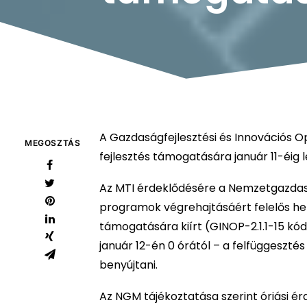
A Gazdaságfejlesztési és Innovációs 
MEGOSZTÁS
fejlesztés támogatására január 11-éig 
Az MTI érdeklődésére a Nemzetgazdasá
programok végrehajtásáért felelős he
támogatására kiírt (GINOP-2.1.1-15 kóds
január 12-én 0 órától – a felfüggeszt
benyújtani.
Az NGM tájékoztatása szerint óriási érd