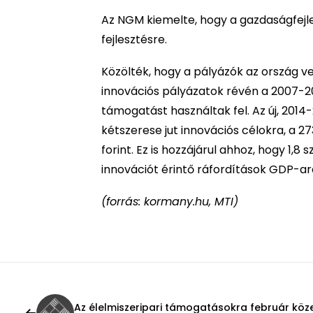
Az NGM kiemelte, hogy a gazdaságfejles
fejlesztésre.
Közölték, hogy a pályázók az ország v
innovációs pályázatok révén a 2007-201
támogatást használtak fel. Az új, 2014
kétszerese jut innovációs célokra, a 2
forint. Ez is hozzájárul ahhoz, hogy 1,
innovációt érintő ráfordítások GDP-a
(forrás: kormany.hu, MTI)
Az élelmiszeripari támogatásokra február köze