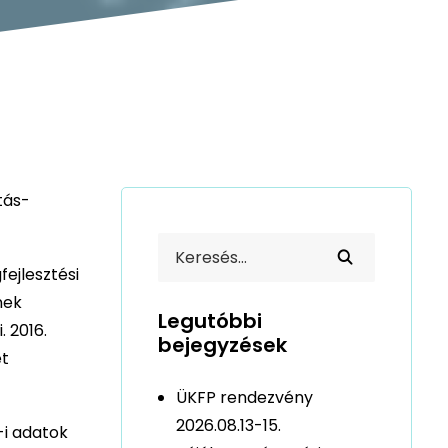
tás-
ejlesztési
nek
Legutóbbi
. 2016.
bejegyzések
et
ÜKFP rendezvény
2026.08.13-15.
-i adatok