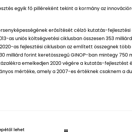
ztés egyik fő pilléreként tekint a kormány az innovációr
ersenyképességének erősítését célzó kutatás-fejlesztési
3-as uniós költségvetési ciklusban összesen 353 milliárd 
-2020-as fejlesztési ciklusban az említett összegnek több
730 milliárd forint keretösszegű GINOP-ban mintegy 750 mi
8 százalékra emelkedjen 2020 végére a kutatás-fejlesztést 
rányos mértéke, amely a 2007-es értéknek csaknem a dup
pétől lehet