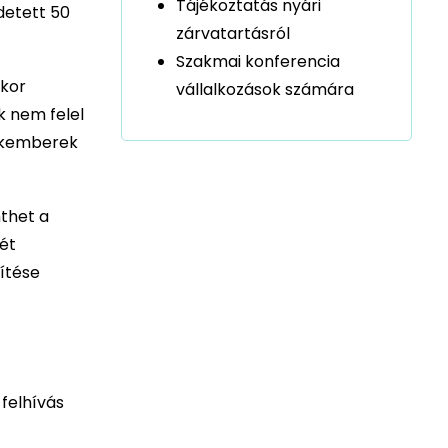
Tájékoztatás nyári
detett 50
zárvatartásról
Szakmai konferencia
kkor
vállalkozások számára
k nem felel
zakemberek
nthet a
két
pítése
 felhívás