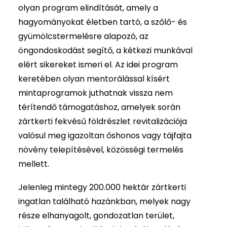
olyan program elindítását, amely a
hagyományokat életben tartó, a szőlő- és
gyümölcstermelésre alapozó, az
öngondoskodást segítő, a kétkezi munkával
elért sikereket ismeri el. Az idei program
keretében olyan mentorálással kísért
mintaprogramok juthatnak vissza nem
térítendő támogatáshoz, amelyek során
zártkerti fekvésű földrészlet revitalizációja
valósul meg igazoltan őshonos vagy tájfajta
növény telepítésével, közösségi termelés
mellett.
Jelenleg mintegy 200.000 hektár zártkerti
ingatlan található hazánkban, melyek nagy
része elhanyagolt, gondozatlan terület,