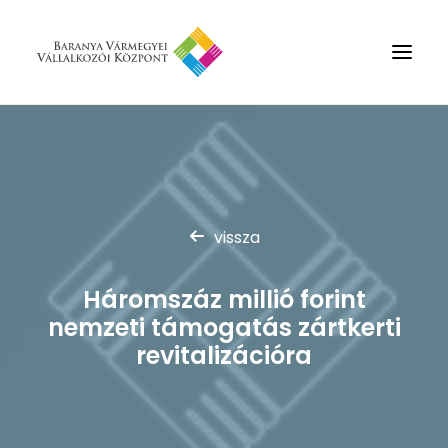
Rólunk
Szolgáltatások
Hírek
vissza
Partnerek
Háromszáz millió forint
Kapcsolat
nemzeti támogatás zártkerti
Keresés
revitalizációra