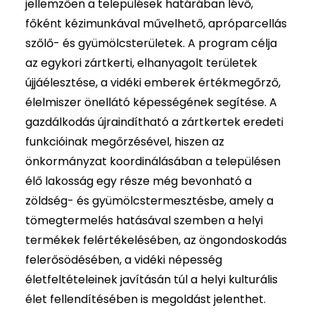
jellemzően a települések határában lévő,
főként kézimunkával művelhető, apróparcellás
szőlő- és gyümölcsterületek. A program célja
az egykori zártkerti, elhanyagolt területek
újjáélesztése, a vidéki emberek értékmegőrző,
élelmiszer önellátó képességének segítése. A
gazdálkodás újraindítható a zártkertek eredeti
funkcióinak megőrzésével, hiszen az
önkormányzat koordinálásában a településen
élő lakosság egy része még bevonható a
zöldség- és gyümölcstermesztésbe, amely a
tömegtermelés hatásával szemben a helyi
termékek felértékelésében, az öngondoskodás
felerősödésében, a vidéki népesség
életfeltételeinek javításán túl a helyi kulturális
élet fellendítésében is megoldást jelenthet.