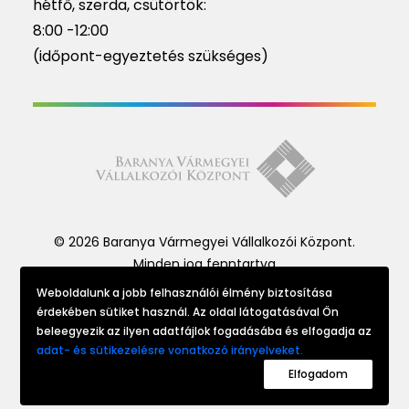
hétfő, szerda, csütörtök:
8:00 -12:00
(időpont-egyeztetés szükséges)
© 2026 Baranya Vármegyei Vállalkozói Központ.
Minden jog fenntartva
Weboldalunk a jobb felhasználói élmény biztosítása
érdekében sütiket használ. Az oldal látogatásával Ön
Website made by
beleegyezik az ilyen adatfájlok fogadásába és elfogadja az
adat- és sütikezelésre vonatkozó irányelveket.
Elfogadom