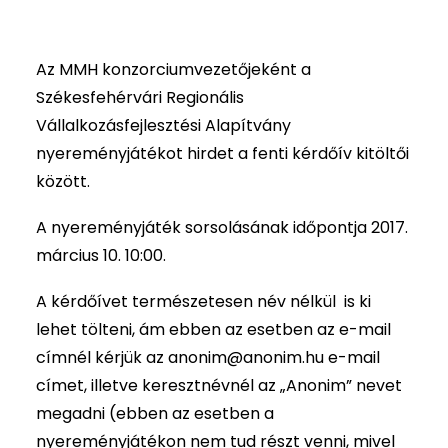
Az MMH konzorciumvezetőjeként a
Székesfehérvári Regionális
Vállalkozásfejlesztési Alapítvány
nyereményjátékot hirdet a fenti kérdőív kitöltői
között.
A nyereményjáték sorsolásának időpontja 2017.
március 10. 10:00.
A kérdőívet természetesen név nélkül is ki
lehet tölteni, ám ebben az esetben az e-mail
címnél kérjük az
anonim@anonim.hu
e-mail
címet, illetve keresztnévnél az „Anonim” nevet
megadni (ebben az esetben a
nyereményjátékon nem tud részt venni, mivel