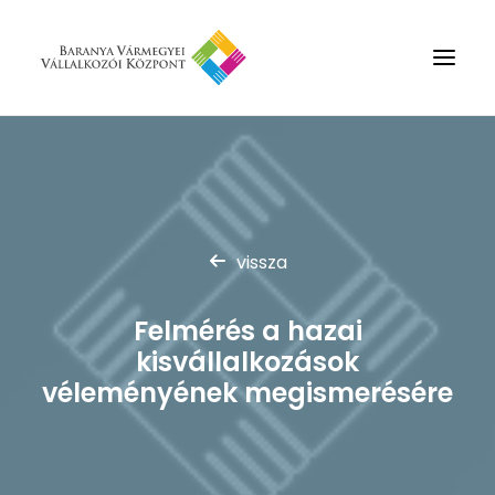
Rólunk
Szolgáltatások
Hírek
vissza
Partnerek
Felmérés a hazai
Kapcsolat
kisvállalkozások
Keresés
véleményének megismerésére