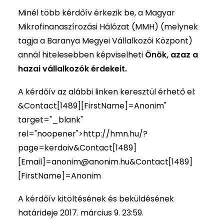
Minél több kérdőív érkezik be, a Magyar
Mikrofinanaszírozási Hálózat (MMH) (melynek
tagja a Baranya Megyei Vállalkozói Központ)
annál hitelesebben képviselheti
Önök, azaz a
hazai vállalkozók érdekeit.
A kérdőív az alábbi linken keresztül érhető el:
&Contact[1489][FirstName]=Anonim"
target="_blank"
rel="noopener">http://hmn.hu/?
page=kerdoiv&Contact[1489]
[Email]=
anonim@anonim.hu
&Contact[1489]
[FirstName]=Anonim
A kérdőív kitöltésének és beküldésének
határideje 2017. március 9. 23:59.