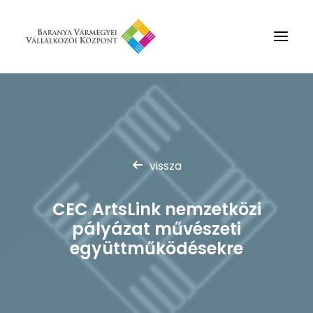
Rólunk
Szolgáltatások
Hírek
vissza
Partnerek
CEC ArtsLink nemzetközi
Kapcsolat
pályázat művészeti
Keresés
együttműködésekre