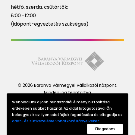
hétfő, szerda, csütörtök:
8:00 -12:00
(időpont-egyeztetés szükséges)
© 2026 Baranya Vármegyei Vállalkozói Központ.
Minden jog fenntartva
Weboldalunk a jobb felhasználói élmény biztosítása
érdekében sütiket használ. Az oldal látogatásával Ön
Website made by
beleegyezik az ilyen adatfájlok fogadásába és elfogadja az
adat- és sütikezelésre vonatkozó irányelveket.
Elfogadom