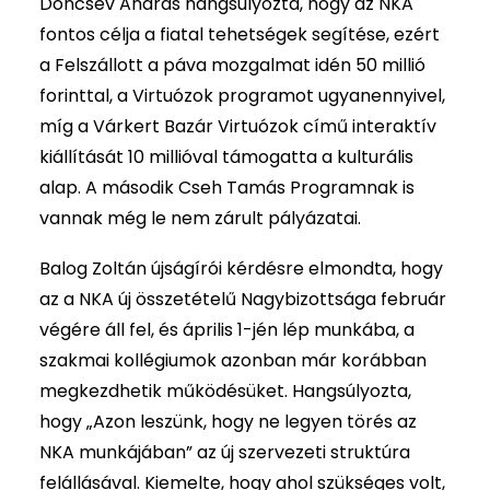
Doncsev András hangsúlyozta, hogy az NKA
fontos célja a fiatal tehetségek segítése, ezért
a Felszállott a páva mozgalmat idén 50 millió
forinttal, a Virtuózok programot ugyanennyivel,
míg a Várkert Bazár Virtuózok című interaktív
kiállítását 10 millióval támogatta a kulturális
alap. A második Cseh Tamás Programnak is
vannak még le nem zárult pályázatai.
Balog Zoltán újságírói kérdésre elmondta, hogy
az a NKA új összetételű Nagybizottsága február
végére áll fel, és április 1-jén lép munkába, a
szakmai kollégiumok azonban már korábban
megkezdhetik működésüket. Hangsúlyozta,
hogy „Azon leszünk, hogy ne legyen törés az
NKA munkájában” az új szervezeti struktúra
felállásával. Kiemelte, hogy ahol szükséges volt,