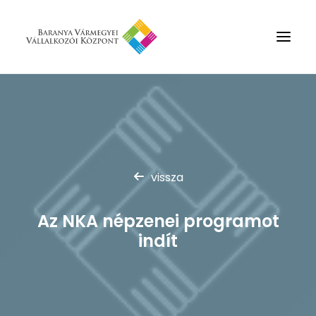
Rólunk
Szolgáltatások
Hírek
vissza
Partnerek
Kapcsolat
Az NKA népzenei programot
Keresés
indít