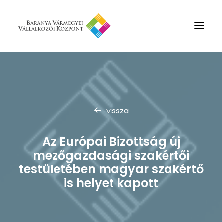
Rólunk
Szolgáltatások
vissza
Hírek
Partnerek
Az Európai Bizottság új
Kapcsolat
mezőgazdasági szakértői
Keresés
testületében magyar szakértő
is helyet kapott