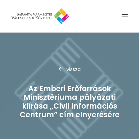
Rólunk
Szolgáltatások
vissza
Hírek
Partnerek
Az Emberi Erőforrások
Kapcsolat
Minisztériuma pályázati
Keresés
kiírása „Civil Információs
Centrum” cím elnyerésére