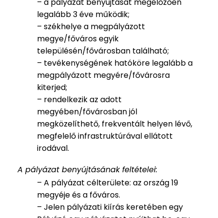
– a pályázat benyújtását megelőzően
legalább 3 éve működik;
– székhelye a megpályázott
megye/főváros egyik
településén/fővárosban található;
– tevékenységének hatóköre legalább a
megpályázott megyére/fővárosra
kiterjed;
– rendelkezik az adott
megyében/fővárosban jól
megközelíthető, frekventált helyen lévő,
megfelelő infrastruktúrával ellátott
irodával.
A pályázat benyújtásának feltételei:
– A pályázat célterülete: az ország 19
megyéje és a főváros.
– Jelen pályázati kiírás keretében egy