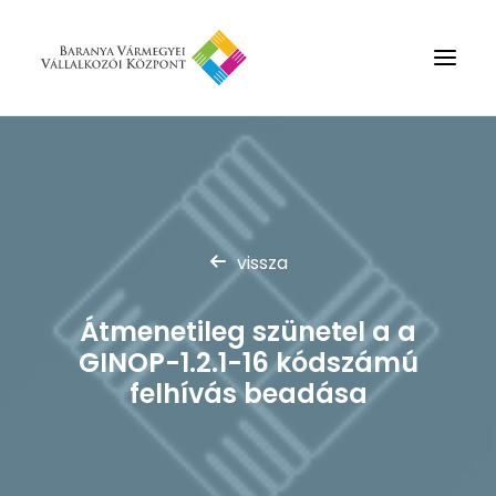
Rólunk
Szolgáltatások
Hírek
vissza
Partnerek
Átmenetileg szünetel a a
Kapcsolat
GINOP-1.2.1-16 kódszámú
Keresés
felhívás beadása