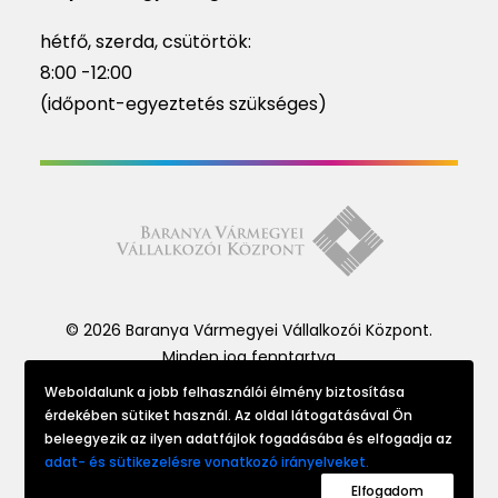
hétfő, szerda, csütörtök:
8:00 -12:00
(időpont-egyeztetés szükséges)
© 2026 Baranya Vármegyei Vállalkozói Központ.
Minden jog fenntartva
Weboldalunk a jobb felhasználói élmény biztosítása
érdekében sütiket használ. Az oldal látogatásával Ön
Website made by
beleegyezik az ilyen adatfájlok fogadásába és elfogadja az
adat- és sütikezelésre vonatkozó irányelveket.
Elfogadom