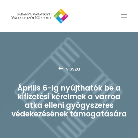
Rólunk
Szolgáltatások
vissza
Hírek
Partnerek
Április 6-ig nyújthatók be a
Kapcsolat
kifizetési kérelmek a varroa
Keresés
atka elleni gyógyszeres
védekezésének támogatására