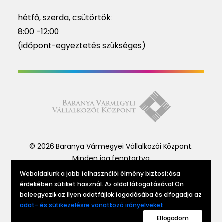
hétfő, szerda, csütörtök:
8:00 -12:00
(időpont-egyeztetés szükséges)
© 2026 Baranya Vármegyei Vállalkozói Központ.
Minden jog fenntartva
Weboldalunk a jobb felhasználói élmény biztosítása
érdekében sütiket használ. Az oldal látogatásával Ön
Website made by
beleegyezik az ilyen adatfájlok fogadásába és elfogadja az
adat- és sütikezelésre vonatkozó irányelveket.
Elfogadom