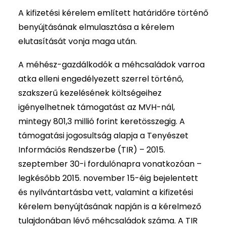
A kifizetési kérelem említett határidőre történő
benyújtásának elmulasztása a kérelem
elutasítását vonja maga után.
A méhész-gazdálkodók a méhcsaládok varroa
atka elleni engedélyezett szerrel történő,
szakszerű kezelésének költségeihez
igényelhetnek támogatást az MVH-nál,
mintegy 801,3 millió forint keretösszegig. A
támogatási jogosultság alapja a Tenyészet
Információs Rendszerbe (TIR) – 2015.
szeptember 30-i fordulónapra vonatkozóan –
legkésőbb 2015. november 15-éig bejelentett
és nyilvántartásba vett, valamint a kifizetési
kérelem benyújtásának napján is a kérelmező
tulajdonában lévő méhcsaládok száma. A TIR