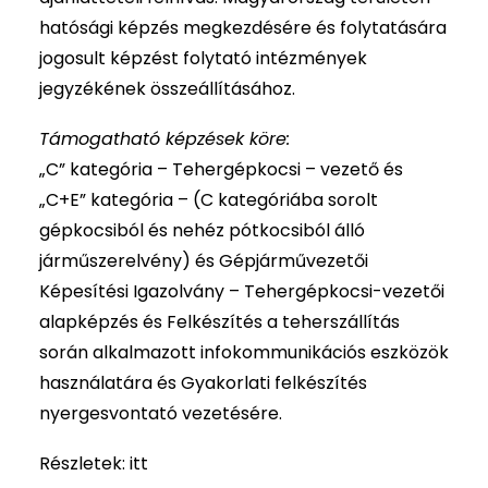
hatósági képzés megkezdésére és folytatására
jogosult képzést folytató intézmények
jegyzékének összeállításához.
Támogatható képzések köre:
„C” kategória – Tehergépkocsi – vezető és
„C+E” kategória – (C kategóriába sorolt
gépkocsiból és nehéz pótkocsiból álló
járműszerelvény) és Gépjárművezetői
Képesítési Igazolvány – Tehergépkocsi-vezetői
alapképzés és Felkészítés a teherszállítás
során alkalmazott infokommunikációs eszközök
használatára és Gyakorlati felkészítés
nyergesvontató vezetésére.
Részletek:
itt