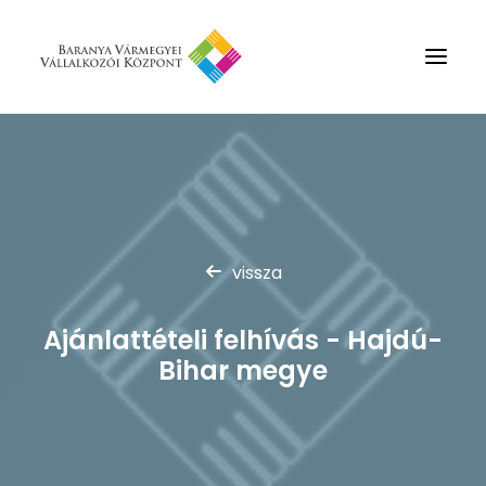
Rólunk
Szolgáltatások
Hírek
vissza
Partnerek
Kapcsolat
Ajánlattételi felhívás - Hajdú-
Keresés
Bihar megye