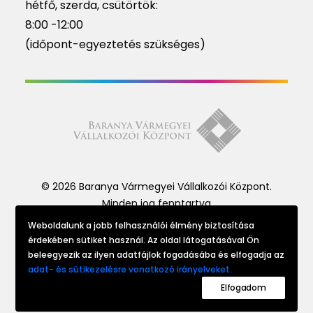
hétfő, szerda, csütörtök:
8:00 -12:00
(időpont-egyeztetés szükséges)
© 2026 Baranya Vármegyei Vállalkozói Központ.
Minden jog fenntartva
Weboldalunk a jobb felhasználói élmény biztosítása
érdekében sütiket használ. Az oldal látogatásával Ön
Website made by
beleegyezik az ilyen adatfájlok fogadásába és elfogadja az
adat- és sütikezelésre vonatkozó irányelveket.
Elfogadom