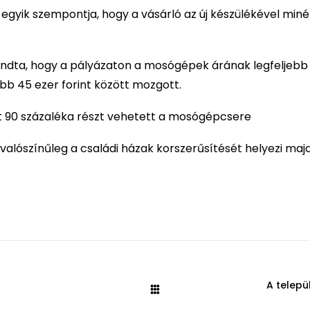
 egyik szempontja, hogy a vásárló az új készülékével min
dta, hogy a pályázaton a mosógépek árának legfeljebb 
jebb 45 ezer forint között mozgott.
t 90 százaléka részt vehetett a mosógépcsere
 valószínűleg a családi házak korszerűsítését helyezi maj
A telepü