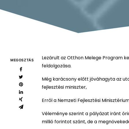
Lezárult az Otthon Melege Program k
MEGOSZTÁS
feldolgozása.
Még karácsony előtt jóváhagyta az uto
fejlesztési miniszter,
Erről a Nemzeti Fejlesztési Minisztériu
Véleménye szerint a pályázat iránt óri
millió forintot szánt, de a megnövekede