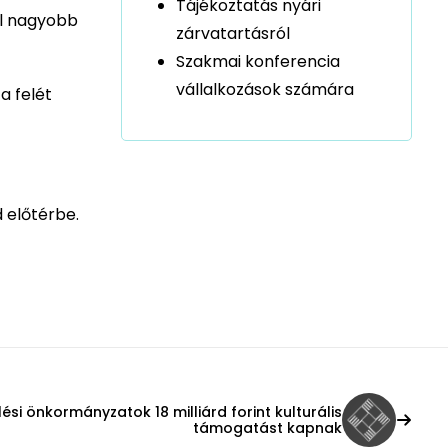
Tájékoztatás nyári
él nagyobb
zárvatartásról
Szakmai konferencia
vállalkozások számára
a felét
d előtérbe.
lési önkormányzatok 18 milliárd forint kulturális
támogatást kapnak