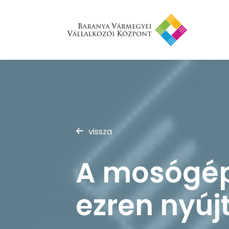
vissza
A mosógép
ezren nyúj