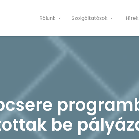
Rólunk
Szolgáltatások
Hírek
csere program
tottak be pályáz