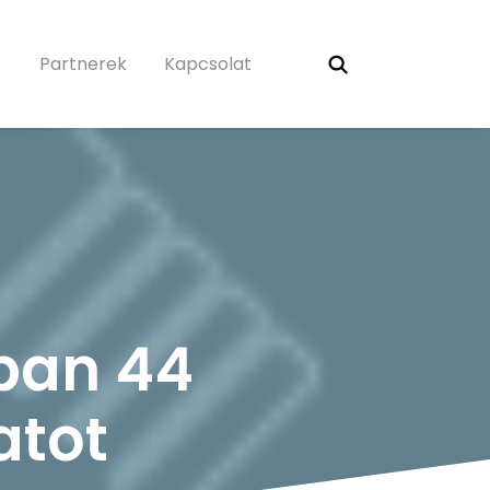
Partnerek
Kapcsolat
ban 44
atot