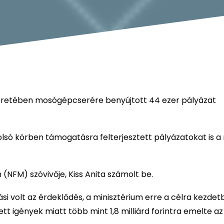
eretében mosógépcserére benyújtott 44 ezer pályázat
lsó körben támogatásra felterjesztett pályázatokat is a
m (NFM) szóvivője, Kiss Anita számolt be.
ási volt az érdeklődés, a minisztérium erre a célra kezde
tt igények miatt több mint 1,8 milliárd forintra emelte az