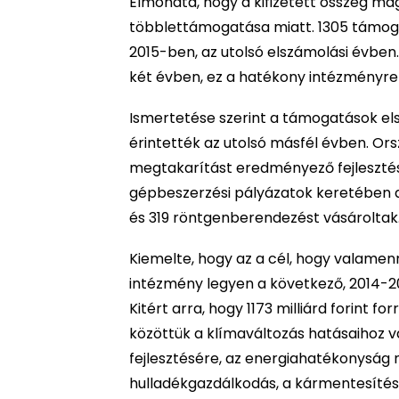
Elmondta, hogy a kifizetett összeg 
többlettámogatása miatt. 1305 támogatás
2015-ben, az utolsó elszámolási évben.
két évben, ez a hatékony intézményr
Ismertetése szerint a támogatások el
érintették az utolsó másfél évben. Or
megtakarítást eredményező fejlesztést
gépbeszerzési pályázatok keretében az
és 319 röntgenberendezést vásároltak
Kiemelte, hogy az a cél, hogy valamenn
intézmény legyen a következő, 2014-202
Kitért arra, hogy 1173 milliárd forint for
közöttük a klímaváltozás hatásaihoz va
fejlesztésére, az energiahatékonyság 
hulladékgazdálkodás, a kármentesítés