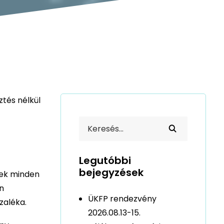
ztés nélkül
Legutóbbi
bejegyzések
tek minden
n
ÜKFP rendezvény
zaléka.
2026.08.13-15.