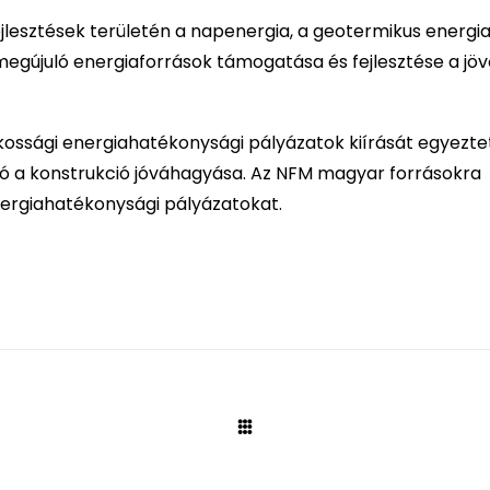
ejlesztések területén a napenergia, a geotermikus energia
megújuló energiaforrások támogatása és fejlesztése a jöv
akossági energiahatékonysági pályázatok kiírását egyeztet
ó a konstrukció jóváhagyása. Az NFM magyar forrásokra
nergiahatékonysági pályázatokat.