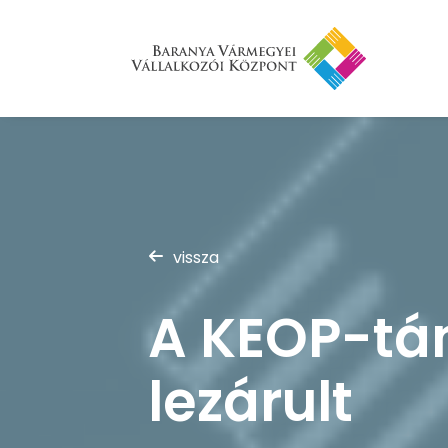
vissza
A KEOP-tá
lezárult