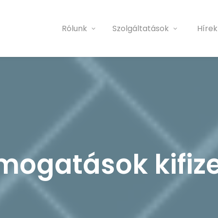
Rólunk
Szolgáltatások
Hírek
mogatások kifiz