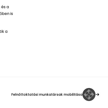
 és a
őben is
ik a
Felnőttoktatási munkatársak mobilitása