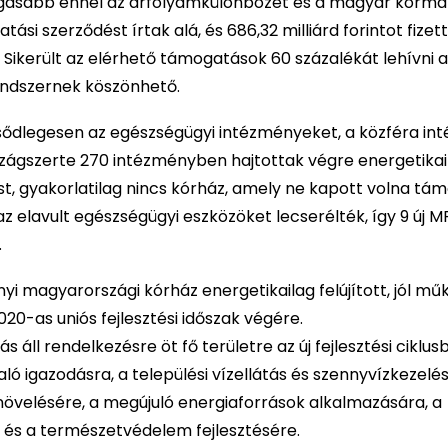
magasabb ennél az árfolyamkülönbözet és a magyar korm
i szerződést írtak alá, és 686,32 milliárd forintot fizett
 Sikerült az elérhető támogatások 60 százalékát lehívni a
endszernek köszönhető.
sődlegesen az egészségügyi intézményeket, a közféra in
szágszerte 270 intézményben hajtottak végre energetikai
, gyakorlatilag nincs kórház, amely ne kapott volna tám
 elavult egészségügyi eszközöket lecserélték, így 9 új MR
.
yi magyarországi kórház energetikailag felújított, jól m
0-as uniós fejlesztési időszak végére.
rás áll rendelkezésre öt fő területre az új fejlesztési ciklus
ló igazodásra, a települési vízellátás és szennyvízkezelé
növelésére, a megújuló energiaforrások alkalmazására, a
 és a természetvédelem fejlesztésére.