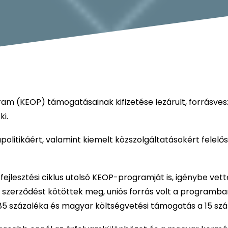
am (KEOP) támogatásainak kifizetése lezárult, forrásves
ki.
mapolitikáért, valamint kiemelt közszolgáltatásokért felelős
fejlesztési ciklus utolsó KEOP-programját is, igénybe vet
szerződést kötöttek meg, uniós forrás volt a programba
t 85 százaléka és magyar költségvetési támogatás a 15 szá