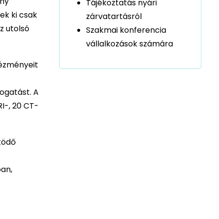
ány
Tájékoztatás nyári
ek ki csak
zárvatartásról
z utolsó
Szakmai konferencia
vállalkozások számára
tézményeit
ogatást. A
I-, 20 CT-
űködő
ban,
s