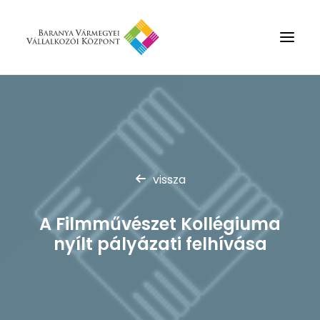
Rólunk
Szolgáltatások
Hírek
vissza
Partnerek
Kapcsolat
A Filmművészet Kollégiuma
Keresés
nyílt pályázati felhívása