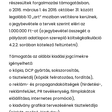
részesültek forgalmazási támogatásban,
o 2016. március 1. és 2016. október 31. között
legalább 10 „art” moziban vetítésre kerülnek,
o jegybevétele a tervek szerint eléri az
1.000.000 Ft-ot (a jegybevétel összegét a
pályázati adatlapon szereplő költségkalkuláció
4.2.2. sorában kötelező feltüntetni).
Támogatás az alábbi kiadási jogcímekre
igényelhető:
o kópia, DCP gyártás, sokszorosítás,
o tiszteletdíj (kópiák feliratozása, fordítás),
o reklám- és propagandaköltségek (hirdetési-,
reklámfelület, PR tevékenység, filmplakátok
előállítása, internetes promóció),
o kiadvány grafikai tervezésének tiszteletdíja