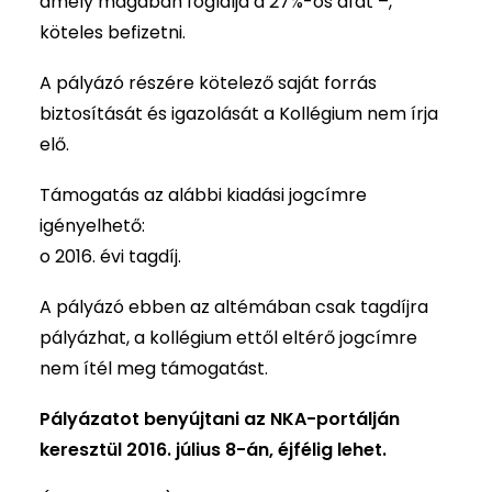
amely magában foglalja a 27%-os áfát –,
köteles befizetni.
A pályázó részére kötelező saját forrás
biztosítását és igazolását a Kollégium nem írja
elő.
Támogatás az alábbi kiadási jogcímre
igényelhető:
o 2016. évi tagdíj.
A pályázó ebben az altémában csak tagdíjra
pályázhat, a kollégium ettől eltérő jogcímre
nem ítél meg támogatást.
Pályázatot benyújtani az NKA-portálján
keresztül 2016. július 8-án, éjfélig lehet.