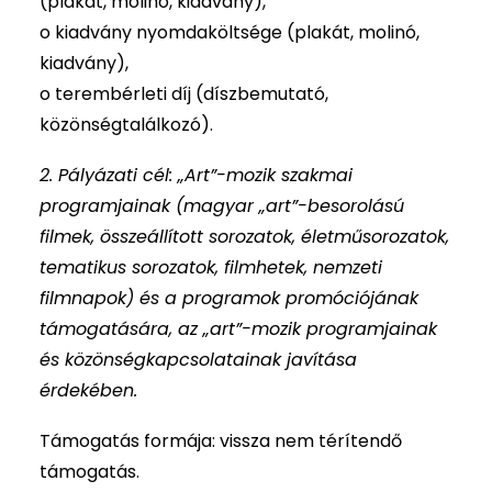
(plakát, molinó, kiadvány),
o kiadvány nyomdaköltsége (plakát, molinó,
kiadvány),
o terembérleti díj (díszbemutató,
közönségtalálkozó).
2. Pályázati cél: „Art”-mozik szakmai
programjainak (magyar „art”-besorolású
filmek, összeállított sorozatok, életműsorozatok,
tematikus sorozatok, filmhetek, nemzeti
filmnapok) és a programok promóciójának
támogatására, az „art”-mozik programjainak
és közönségkapcsolatainak javítása
érdekében.
Támogatás formája: vissza nem térítendő
támogatás.