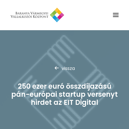
Rólunk
Szolgáltatások
Hírek
vissza
Partnerek
250 ezer euró összdíjazású
Kapcsolat
pán-európai startup versenyt
Keresés
hirdet az EIT Digital