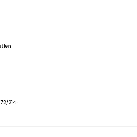
etlen
 72/214-