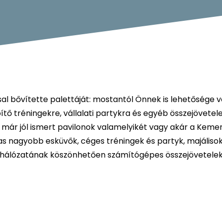
sal bővítette palettáját: mostantól Önnek is lehetősége v
ő tréningekre, vállalati partykra és egyéb összejövetel
l már jól ismert pavilonok valamelyikét vagy akár a Kem
as nagyobb esküvők, céges tréningek és partyk, majáliso
os hálózatának köszönhetően számítógépes összejövetele