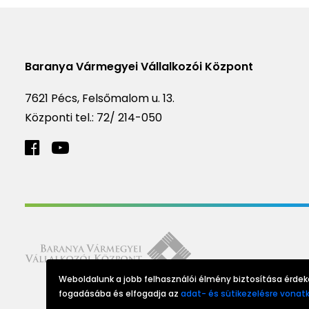
Baranya Vármegyei Vállalkozói Központ
7621 Pécs, Felsőmalom u. 13.
Központi tel.:
72/ 214-050
Weboldalunk a jobb felhasználói élmény biztosítása érdeké
fogadásába és elfogadja az
adat- és sütikezelésre vonatk