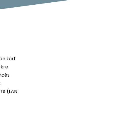
an zárt
ekre
encés
k
kre (LAN