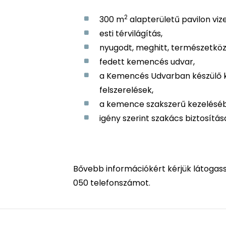
2
300 m
alapterületű pavilon vize
esti térvilágítás,
nyugodt, meghitt, természetköz
fedett kemencés udvar,
a Kemencés Udvarban készülő k
felszerelések,
a kemence szakszerű kezeléséb
igény szerint szakács biztosítá
Bővebb információkért kérjük látogass
050 telefonszámot.