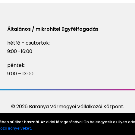
Általános / mikrohitel ügyfélfogadás
hétfő – csütörtök:
9:00 -16:00
péntek:
9:00 – 13:00
© 2026 Baranya Vármegyei Vállalkozói Központ.
Minden jog fenntartva
ben sütiket használ. Az oldal látogatásával Ön beleegyezik az ilyen ada
ozó irányelveket.