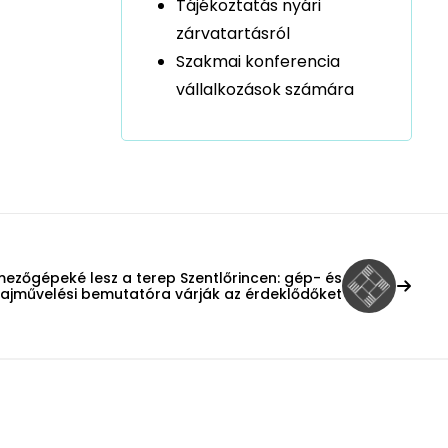
Tájékoztatás nyári
zárvatartásról
Szakmai konferencia
vállalkozások számára
mezőgépeké lesz a terep Szentlőrincen: gép- és
lajművelési bemutatóra várják az érdeklődőket