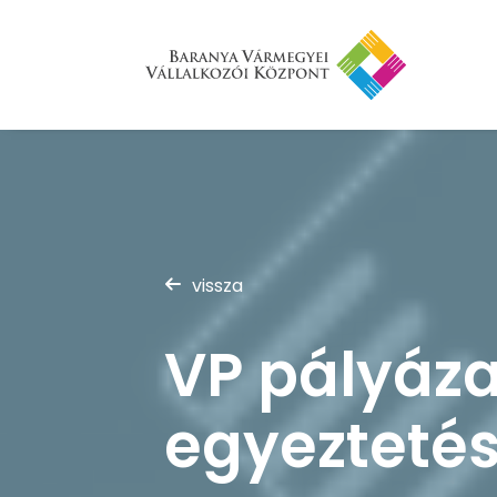
vissza
VP pályáza
egyezteté