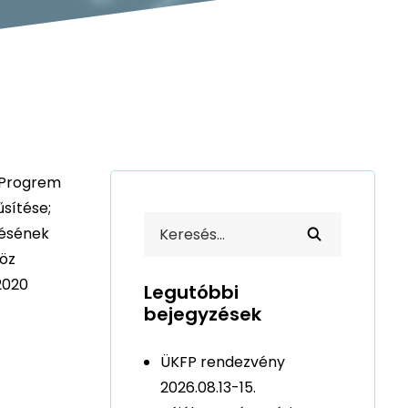
i Progrem
sítése;
tésének
köz
2020
Legutóbbi
bejegyzések
ÜKFP rendezvény
2026.08.13-15.