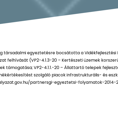
-ig társadalmi egyeztetésre bocsátotta a Vidékfejlesztés
t felhívását (VP2-4.1.3-20 – Kertészeti üzemek korszerű
k támogatása; VP2-4.1.1.-20 – Állattartó telepek fejlesz
mékértékesítést szolgáló piacok infrastrukturális- és esz
lyazat.gov.hu/partnersgi-egyeztetsi-folyamatok-2014-