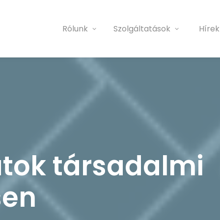
Rólunk
Szolgáltatások
Hírek
tok társadalmi
sen