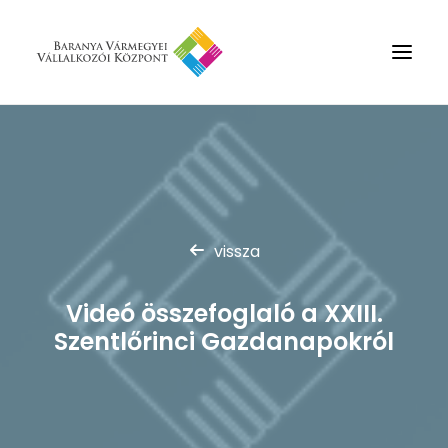
Rólunk
Szolgáltatások
Hírek
vissza
Partnerek
Kapcsolat
Videó összefoglaló a XXIII.
Keresés
Szentlőrinci Gazdanapokról