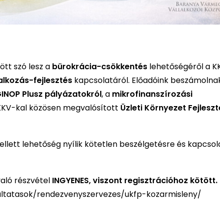
tt szó lesz a
bürokrácia-csökkentés
lehetőségéről a K
lalkozás-fejlesztés
kapcsolatáról. Előadóink beszámolna
INOP Plusz pályázatokról
, a
mikrofinanszírozási
 KKV-kal közösen megvalósított
Üzleti Környezet Fejleszt
lett lehetőség nyílik kötetlen beszélgetésre és kapcsol
aló részvétel
INGYENES, viszont regisztrációhoz kötött.
altatasok/rendezvenyszervezes/ukfp-kozarmisleny/