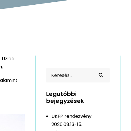
 Üzleti
n.
valamint
Legutóbbi
bejegyzések
ÜKFP rendezvény
2026.08.13-15.