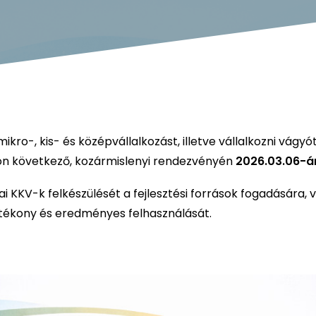
ro-, kis- és középvállalkozást, illetve vállalkozni vágyót
on következő, kozármislenyi rendezvényén
2026.03.06-á
i KKV-k felkészülését a fejlesztési források fogadására, 
tékony és eredményes felhasználását.