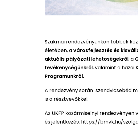
Szakmai rendezvényünkön többek közö
életében, a
városfejlesztés és kisvál
aktuális pályázati lehetőségekről
, a
G
tevékenységünkről
, valamint a hazai
Programunkról.
A rendezvény során szendvicsebéd mel
is a résztvevőkkel.
Az ÜKFP kozármiselnyi rendezvényen v
és jelentkezés:
https://bmvk.hu/szolg