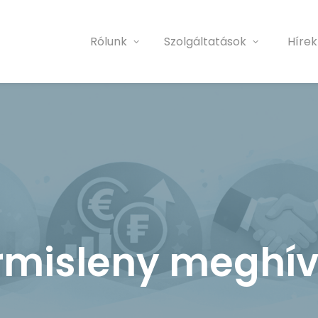
Rólunk
Szolgáltatások
Hírek
rmisleny meghí