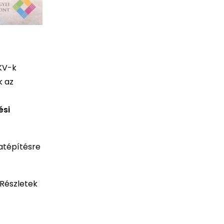
KV-k
k az
ési
atépítésre
Részletek