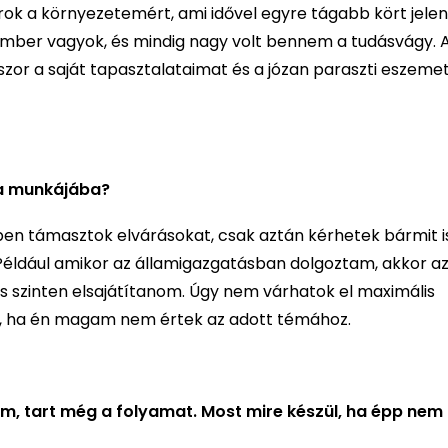
rok a környezetemért, ami idővel egyre tágabb kört jelen
ember vagyok, és mindig nagy volt bennem a tudásvágy. 
zor a saját tapasztalataimat és a józan paraszti eszeme
 a munkájába?
n támasztok elvárásokat, csak aztán kérhetek bármit i
Például amikor az államigazgatásban dolgoztam, akkor a
s szinten elsajátítanom. Úgy nem várhatok el maximális
l, ha én magam nem értek az adott témához.
om, tart még a folyamat. Most mire készül, ha épp nem