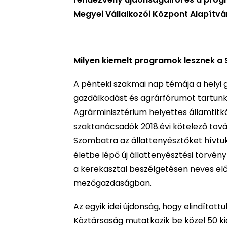
Megyei Vállalkozói Központ Alapítvá
Milyen kiemelt programok lesznek a
A pénteki szakmai nap témája a helyi g
gazdálkodást és agrárfórumot tartunk a
Agrárminisztérium helyettes államtitká
szaktanácsadók 2018.évi kötelező tov
Szombatra az állattenyésztőket hívt
életbe lépő új állattenyésztési törvén
a kerekasztal beszélgetésen neves előa
mezőgazdaságban.
Az egyik idei újdonság, hogy elindít
Köztársaság mutatkozik be közel 50 kiá