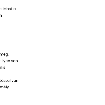
e. Most a
m
 meg,
ilyen van.
 is
tással van
emély