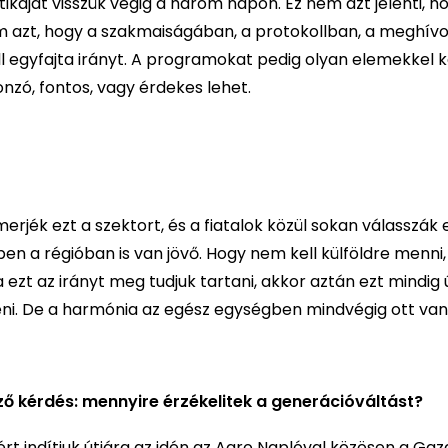
káját visszük végig a három napon. Ez nem azt jelenti, ho
em azt, hogy a szakmaiságában, a protokollban, a meghívo
ll egyfajta irányt. A programokat pedig olyan elemekkel k
onzó, fontos, vagy érdekes lehet.
rjék ezt a szektort, és a fiatalok közül sokan válasszák 
n a régióban is van jövő. Hogy nem kell külföldre menni,
a ezt az irányt meg tudjuk tartani, akkor aztán ezt mindig ú
teni. De a harmónia az egész egységben mindvégig ott van
ző kérdés: mennyire érzékelitek a generációváltást?
ért indítjuk útjára az idén az Agro Naplóval közösen a G