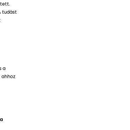
tett.
A tudást
t
s a
z ahhoz
 a