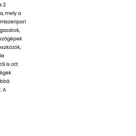
s 2
a, mely a
miszeripari
ágazatok,
 mezőgépek
eszközök,
le
i is ott
dégek
ábbá
. A