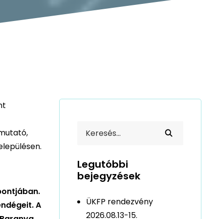
nt
emutató,
elepülésen.
Legutóbbi
bejegyzések
pontjában.
ÜKFP rendezvény
endégeit. A
2026.08.13-15.
 Baranya