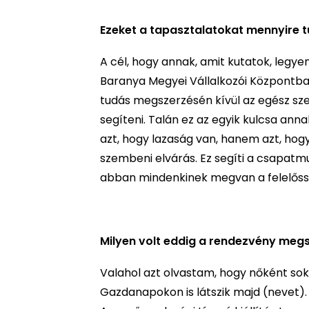
Ezeket a tapasztalatokat mennyire t
A cél, hogy annak, amit kutatok, legy
Baranya Megyei Vállalkozói Központban
tudás megszerzésén kívül az egész szer
segíteni. Talán ez az egyik kulcsa an
azt, hogy lazaság van, hanem azt, hogy 
szembeni elvárás. Ez segíti a csapatmu
abban mindenkinek megvan a felelősség
Milyen volt eddig a rendezvény megs
Valahol azt olvastam, hogy nőként sokk
Gazdanapokon is látszik majd (nevet). 