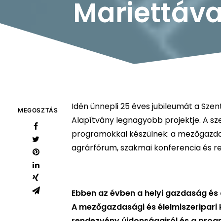
Mariettáva
Idén ünnepli 25 éves jubileumát a Sze
MEGOSZTÁS
Alapítvány legnagyobb projektje. A s
programokkal készülnek: a mezőgazdasá
agrárfórum, szakmai konferencia és r
Ebben az évben a helyi gazdaság és a
A mezőgazdasági és élelmiszeripari ki
rendezvény újdonságairól és a progr