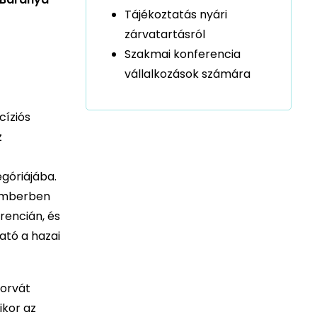
Tájékoztatás nyári
zárvatartásról
Szakmai konferencia
vállalkozások számára
cíziós
z
góriájába.
vemberben
rencián, és
ató a hazai
Horvát
ikor az