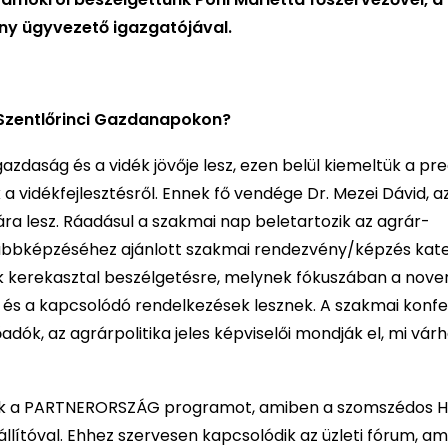
ny ügyvezető igazgatójával.
 Szentlőrinci Gazdanapokon?
azdaság és a vidék jövője lesz, ezen belül kiemeltük a pre
 vidékfejlesztésről. Ennek fő vendége Dr. Mezei Dávid, a
ra lesz. Ráadásul a szakmai nap beletartozik az agrár-
ábbképzéséhez ajánlott szakmai rendezvény/képzés kate
uk kerekasztal beszélgetésre, melynek fókuszában a no
y és a kapcsolódó rendelkezések lesznek. A szakmai konfe
dók, az agrárpolitika jeles képviselői mondják el, mi várh
ottuk a PARTNERORSZÁG programot, amiben a szomszédos 
llítóval. Ehhez szervesen kapcsolódik az üzleti fórum, am