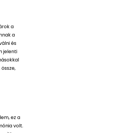
árok a
annak a
álni és
 jelenti
 másokkal
 össze,
lem, ez a
ónia volt.