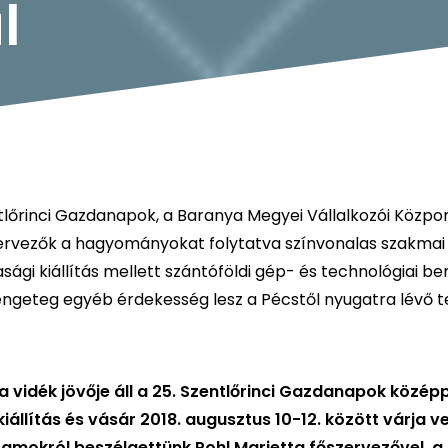
l
ntlőrinci Gazdanapok, a Baranya Megyei Vállalkozói Közpo
zervezők a hagyományokat folytatva színvonalas szakmai
gi kiállítás mellett szántóföldi gép- és technológiai b
engeteg egyéb érdekesség lesz a Pécstől nyugatra lévő t
 vidék jövője áll a 25. Szentlőrinci Gazdanapok közép
állítás és vásár 2018. augusztus 10-12. között várja v
amokról beszélgettünk Pohl Marietta főszervezővel, a