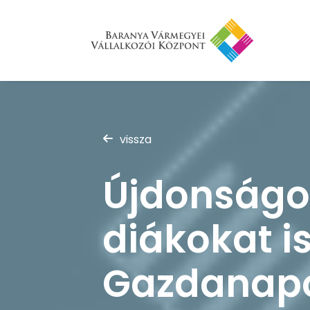
vissza
Újdonságok
diákokat is
Gazdanapok