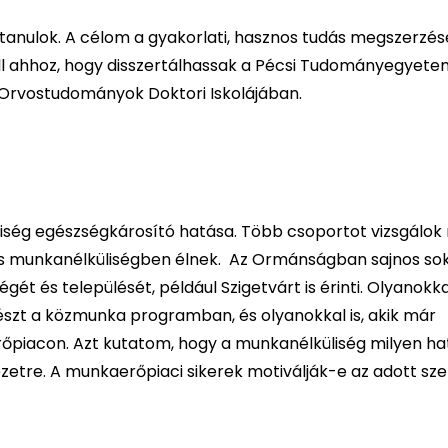
 tanulok. A célom a gyakorlati, hasznos tudás megszerzés
ell ahhoz, hogy disszertálhassak a Pécsi Tudományegyete
 Orvostudományok Doktori Iskolájában.
iség egészségkárosító hatása. Több csoportot vizsgálok
ós munkanélküliségben élnek. Az Ormánságban sajnos sok 
 és települését, például Szigetvárt is érinti. Olyanokkal
észt a közmunka programban, és olyanokkal is, akik már
őpiacon. Azt kutatom, hogy a munkanélküliség milyen ha
zetre. A munkaerőpiaci sikerek motiválják-e az adott sz