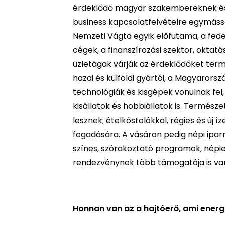
érdeklődő magyar szakembereknek és 
business kapcsolatfelvételre egymással
Nemzeti Vágta egyik előfutama, a fedet
cégek, a finanszírozási szektor, okta
üzletágak várják az érdeklődőket term
hazai és külföldi gyártói, a Magyaro
technológiák és kisgépek vonulnak fel
kisállatok és hobbiállatok is. Termész
lesznek; ételkóstolókkal, régies és új 
fogadására. A vásáron pedig népi ipa
színes, szórakoztató programok, népi
rendezvénynek több támogatója is van
Honnan van az a hajtóerő, ami ener