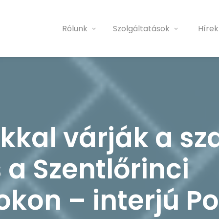
Rólunk
Szolgáltatások
Hírek
kal várják a sz
 a Szentlőrinci
on – interjú Po