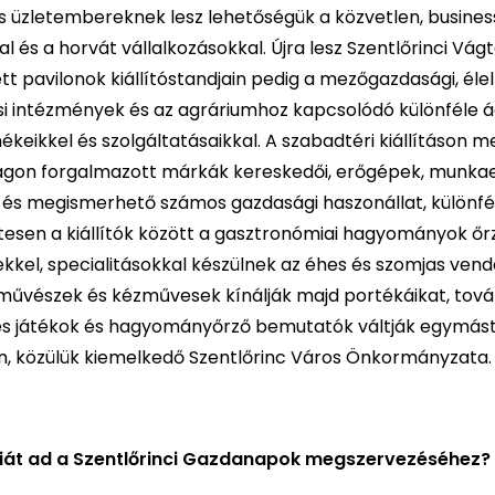
üzletembereknek lesz lehetőségük a közvetlen, busines
 és a horvát vállalkozásokkal. Újra lesz Szentlőrinci Vágt
t pavilonok kiállítóstandjain pedig a mezőgazdasági, élel
tási intézmények és az agráriumhoz kapcsolódó különféle 
ékeikkel és szolgáltatásaikkal. A szabadtéri kiállításon
rszágon forgalmazott márkák kereskedői, erőgépek, munka
, és megismerhető számos gazdasági haszonállat, különfé
etesen a kiállítók között a gasztronómiai hagyományok őrző
ízekkel, specialitásokkal készülnek az éhes és szomjas ven
rművészek és kézművesek kínálják majd portékáikat, tov
es játékok és hagyományőrző bemutatók váltják egymást
, közülük kiemelkedő Szentlőrinc Város Önkormányzata.
giát ad a Szentlőrinci Gazdanapok megszervezéséhez?