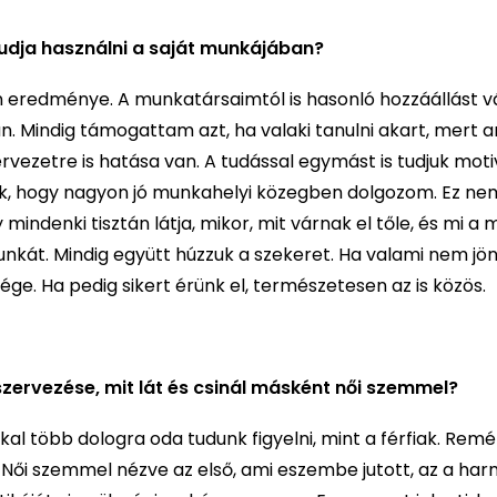
udja használni a saját munkájában?
en eredménye. A munkatársaimtól is hasonló hozzáállást v
. Mindig támogattam azt, ha valaki tanulni akart, mert 
vezetre is hatása van. A tudással egymást is tudjuk motiv
nak, hogy nagyon jó munkahelyi közegben dolgozom. Ez nem
mindenki tisztán látja, mikor, mit várnak el tőle, és mi a
nkát. Mindig együtt húzzuk a szekeret. Ha valami nem jön
e. Ha pedig sikert érünk el, természetesen az is közös.
zervezése, mit lát és csinál másként női szemmel?
al több dologra oda tudunk figyelni, mint a férfiak. Remé
Női szemmel nézve az első, ami eszembe jutott, az a harm