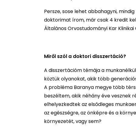
Persze, sose lehet abbahagyni, mindig
doktorimat írom, már csak 4 kredit k
Általános Orvostudományi Kar Klinikai
Miről szól a doktori disszertáció?
A disszertációm témája a munkanélkül
köztük olyanokat, akik több generáci
A probléma Baranya megye több térségét
beszéltem, akik néhány éve vesznek r
elhelyezkedtek az elsődleges munkaer
az egészségre, az önképre és a környe
környezetét, vagy sem?