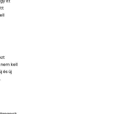
gy itt
tt
ell
ezt
 nem kell
j és új
.
azdanapok