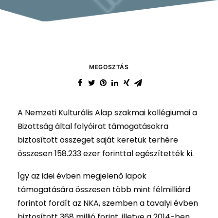
MEGOSZTÁS
A Nemzeti Kulturális Alap szakmai kollégiumai a
Bizottság által folyóirat támogatásokra
biztosított összeget saját keretük terhére
összesen 158.233 ezer forinttal egészítették ki.
Így az idei évben megjelenő lapok
támogatására összesen több mint félmilliárd
forintot fordít az NKA, szemben a tavalyi évben
biztosított 368 millió forint, illetve a 2014-ben