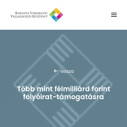
Rólunk
Szolgáltatások
Hírek
vissza
Partnerek
Kapcsolat
Több mint félmilliárd forint
Keresés
folyóirat-támogatásra