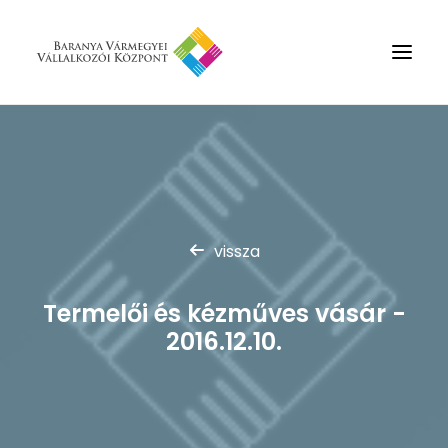
Rólunk
Szolgáltatások
Hírek
vissza
Partnerek
Kapcsolat
Termelői és kézműves vásár -
Keresés
2016.12.10.