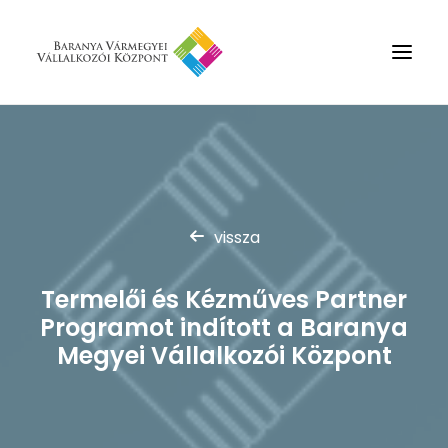
Rólunk
Szolgáltatások
Hírek
vissza
Partnerek
Termelői és Kézműves Partner
Kapcsolat
Programot indított a Baranya
Keresés
Megyei Vállalkozói Központ