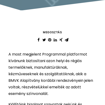
MEGOSZTÁS
A most megjelent Programmal platformot
kívánunk biztosítani azon helyi és régiós
termelőknek, manufaktúráknak,
kézműveseknek és szolgáltatóknak, akik a
BMVK Alapítvány korábbi rendezvényein jelen
voltak, részvételükkel emelték az adott
esemény színvonalát.
Kiállítóink bizalmat szavaztak nekünk és