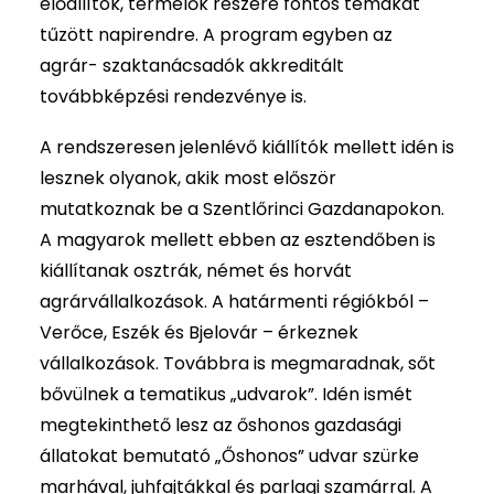
előállítók, termelők részére fontos témákat
tűzött napirendre. A program egyben az
agrár- szaktanácsadók akkreditált
továbbképzési rendezvénye is.
A rendszeresen jelenlévő kiállítók mellett idén is
lesznek olyanok, akik most először
mutatkoznak be a Szentlőrinci Gazdanapokon.
A magyarok mellett ebben az esztendőben is
kiállítanak osztrák, német és horvát
agrárvállalkozások. A határmenti régiókból –
Verőce, Eszék és Bjelovár – érkeznek
vállalkozások. Továbbra is megmaradnak, sőt
bővülnek a tematikus „udvarok”. Idén ismét
megtekinthető lesz az őshonos gazdasági
állatokat bemutató „Őshonos” udvar szürke
marhával, juhfajtákkal és parlagi szamárral. A