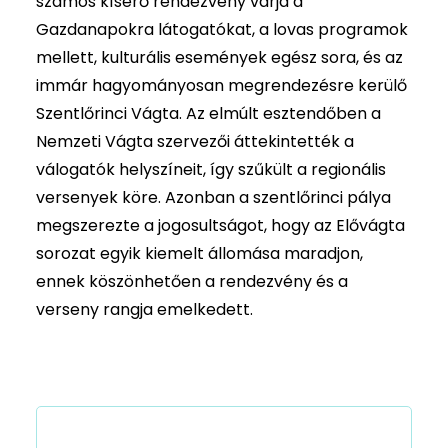
számos kísérő rendezvény várja a
Gazdanapokra látogatókat, a lovas programok
mellett, kulturális események egész sora, és az
immár hagyományosan megrendezésre kerülő
Szentlőrinci Vágta. Az elmúlt esztendőben a
Nemzeti Vágta szervezői áttekintették a
válogatók helyszíneit, így szűkült a regionális
versenyek köre. Azonban a szentlőrinci pálya
megszerezte a jogosultságot, hogy az Elővágta
sorozat egyik kiemelt állomása maradjon,
ennek köszönhetően a rendezvény és a
verseny rangja emelkedett.