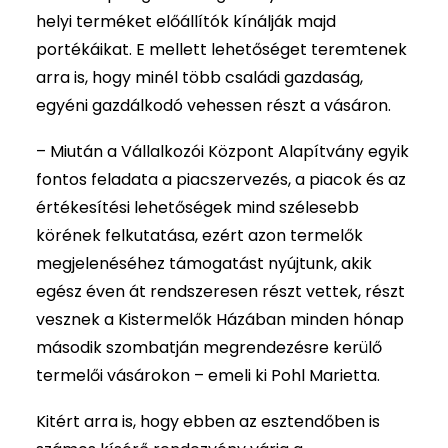
helyi terméket előállítók kínálják majd
portékáikat. E mellett lehetőséget teremtenek
arra is, hogy minél több családi gazdaság,
egyéni gazdálkodó vehessen részt a vásáron.
– Miután a Vállalkozói Központ Alapítvány egyik
fontos feladata a piacszervezés, a piacok és az
értékesítési lehetőségek mind szélesebb
körének felkutatása, ezért azon termelők
megjelenéséhez támogatást nyújtunk, akik
egész éven át rendszeresen részt vettek, részt
vesznek a Kistermelők Házában minden hónap
második szombatján megrendezésre kerülő
termelői vásárokon – emeli ki Pohl Marietta.
Kitért arra is, hogy ebben az esztendőben is