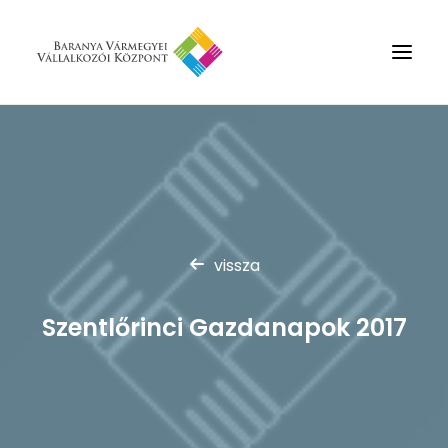
Rólunk
Szolgáltatások
Hírek
Partnerek
vissza
Kapcsolat
Szentlőrinci Gazdanapok 2017
Keresés