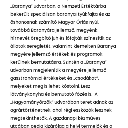
„Baranya” udvarban, a Nemzeti Értéktárba
bekerült speciálisan baranyai tyúkfajta és az
őshonosnak számító Magyar Óriás nyúl,
továbbá Baranyára jellemző, megyénk
hírnevét öregbítő juh és lófajták színesítik az
állatok seregletét, valamint kiemelten Baranya
megyére jellemző értékek és programok
kerülnek bemutatásra. Szintén a „Baranya”
udvarban megjelenítik a megyére jellemző
gasztronómiai értékeket és „csodákat”,
melyeket meg is lehet kóstolni. Lesz
látványkonyha és bemutató főzés is. A
„Hagyományőrzők” udvarában teret adnak az
agrártörténetnek, ahol régi eszközök lesznek
megtekinthetők. A gazdanapi kézműves
utcában pedig kizárólag a helyi termelők és a