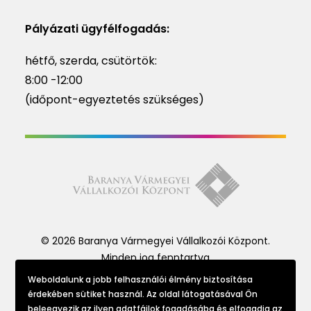
Pályázati ügyfélfogadás:
hétfő, szerda, csütörtök:
8:00 -12:00
(időpont-egyeztetés szükséges)
© 2026 Baranya Vármegyei Vállalkozói Központ.
Minden jog fenntartva
Weboldalunk a jobb felhasználói élmény biztosítása
érdekében sütiket használ. Az oldal látogatásával Ön
Website made by
beleegyezik az ilyen adatfájlok fogadásába és elfogadja az