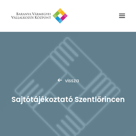
Rólunk
Szolgáltatások
Hírek
Partnerek
vissza
Kapcsolat
Sajtótájékoztató Szentlőrincen
Keresés