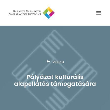
Rólunk
Szolgáltatások
Hírek
vissza
Partnerek
Kapcsolat
Pályázat kulturális
Keresés
alapellátás támogatására