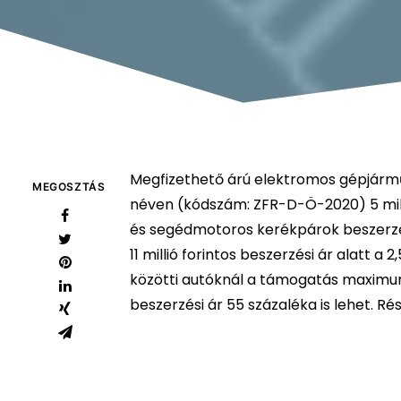
Megfizethető árú elektromos gépjár
MEGOSZTÁS
néven (kódszám: ZFR-D-Ö-2020) 5 milli
és segédmotoros kerékpárok beszerz
11 millió forintos beszerzési ár alatt a 2
közötti autóknál a támogatás maximum 
beszerzési ár 55 százaléka is lehet. Ré