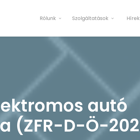
Rólunk
Szolgáltatások
Hírek
lektromos autó
ra (ZFR-D-Ö-202