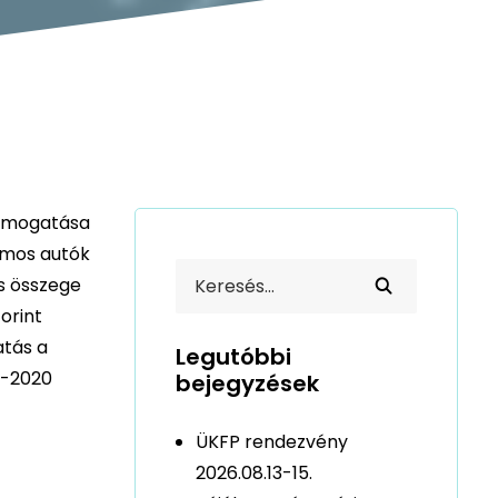
támogatása
omos autók
s összege
forint
atás a
Legutóbbi
p-2020
bejegyzések
ÜKFP rendezvény
2026.08.13-15.