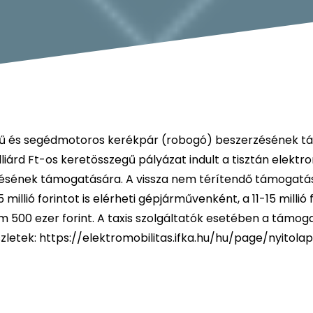
mű és segédmotoros kerékpár (robogó) beszerzésének 
árd Ft-os keretösszegű pályázat indult a tisztán elektr
ésének támogatására. A vissza nem térítendő támogatá
,5 millió forintot is elérheti gépjárművenként, a 11-15 millió 
500 ezer forint. A taxis szolgáltatók esetében a támog
szletek:
https://elektromobilitas.ifka.hu/hu/page/nyitola