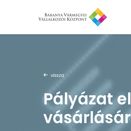
vissza
Pályázat e
vásárlásá