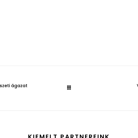
észeti ágazat
KIEMELT PARTNEREINK