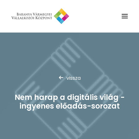
Rólunk
Szolgáltatások
Hírek
vissza
Partnerek
Kapcsolat
Nem harap a digitális világ -
Keresés
ingyenes előadás-sorozat