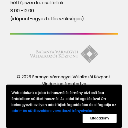
hétfő, szerda, csütörtök:
8:00 -12:00
(időpont-egyeztetés szükséges)
© 2026 Baranya Vármegyei Vállalkozói Központ.
Minden jog fenntartva
Weboldalunk a jobb felhasználói élmény biztosítása
érdekében sütiket használ. Az oldal látogatásával Ön
Website made by
beleegyezik az ilyen adatfájlok fogadásába és elfogadja az
adat- és sütikezelésre vonatkozó irányelveket.
Elfogadom