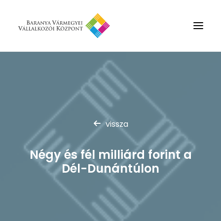
Rólunk
Szolgáltatások
Hírek
vissza
Partnerek
Kapcsolat
Négy és fél milliárd forint a
Keresés
Dél-Dunántúlon