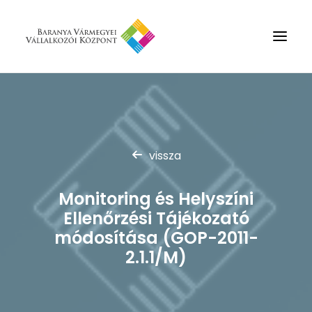
Rólunk
Szolgáltatások
vissza
Hírek
Partnerek
Monitoring és Helyszíni
Kapcsolat
Ellenőrzési Tájékozató
Keresés
módosítása (GOP-2011-
2.1.1/M)