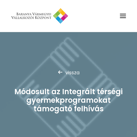
Rólunk
Szolgáltatások
Hírek
vissza
Partnerek
Módosult az Integrált térségi
Kapcsolat
gyermekprogramokat
Keresés
támogató felhívás