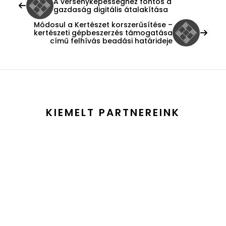
A versenyképességhez fontos a
gazdaság digitális átalakítása
Módosul a Kertészet korszerűsítése –
kertészeti gépbeszerzés támogatása
című felhívás beadási határideje
KIEMELT PARTNEREINK