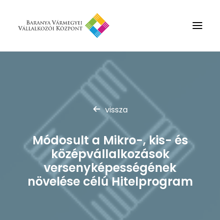
Rólunk
Szolgáltatások
vissza
Hírek
Partnerek
Módosult a Mikro-, kis- és
Kapcsolat
középvállalkozások
Keresés
versenyképességének
növelése célú Hitelprogram