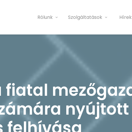
Rólunk
Szolgáltatások
Hírek
 fiatal mezőgaz
zámára nyújtott
 felhívása