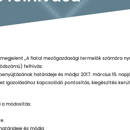
megjelent „A fiatal mezőgazdasági termelők számára nyú
kódszámú) felhívás:
nyújtásának határideje és módja: 2017. március 16. napjá
ret igazolásához kapcsolódó pontosítás, kiegészítés kerül
i a módosítás:
re
határideje és módja