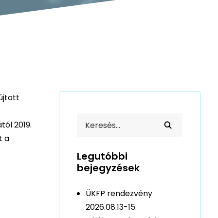
jtott
tól 2019.
t a
Legutóbbi
bejegyzések
ÜKFP rendezvény
2026.08.13-15.