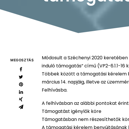
Módosult a Széchenyi 2020 keretében 
MEGOSZTÁS
induló támogatás” című (VP2-6.1.1-16 
Többek között a támogatási kérelem be
március 14. napjáig, illetve az üzemmé
Felhívásba.
A felhívásban az alábbi pontokat érint
Támogatást igénylők köre
Támogatásban nem részesíthetők kö
A támogatási kérelem benyújtásának 