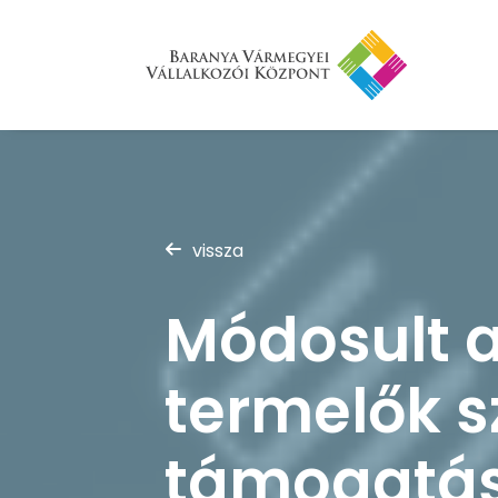
vissza
Módosult a
termelők s
támogatás