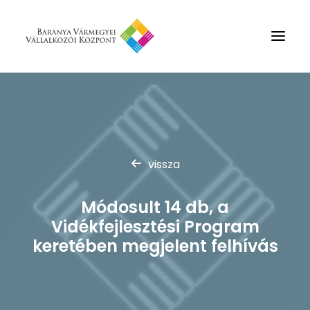
Rólunk
Szolgáltatások
Hírek
vissza
Partnerek
Módosult 14 db, a
Kapcsolat
Vidékfejlesztési Program
Keresés
keretében megjelent felhívás