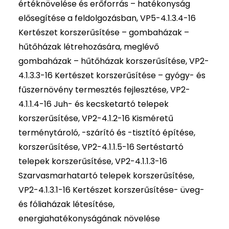
értéknövelése és erőforrás – hatékonyság
elősegítése a feldolgozásban, VP5-4.1.3.4-16
Kertészet korszerűsítése – gombaházak –
hűtőházak létrehozására, meglévő
gombaházak – hűtőházak korszerűsítése, VP2-
4.1.3.3-16 Kertészet korszerűsítése – gyógy- és
fűszernövény termesztés fejlesztése, VP2-
4.1.1.4-16 Juh- és kecsketartó telepek
korszerűsítése, VP2-4.1.2-16 Kisméretű
terménytároló, -szárító és -tisztító építése,
korszerűsítése, VP2-4.1.1.5-16 Sertéstartó
telepek korszerűsítése, VP2-4.1.1.3-16
Szarvasmarhatartó telepek korszerűsítése,
VP2-4.1.3.1-16 Kertészet korszerűsítése- üveg-
és fóliaházak létesítése,
energiahatékonyságának növelése