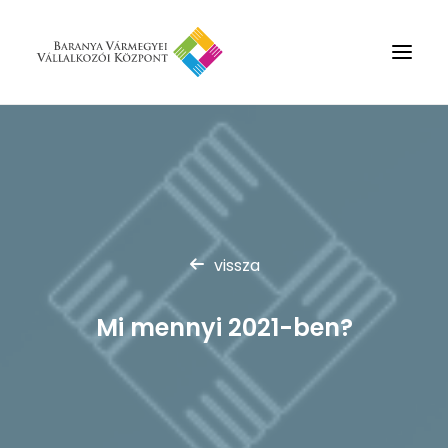
Rólunk
Szolgáltatások
Hírek
Partnerek
vissza
Kapcsolat
Mi mennyi 2021-ben?
Keresés