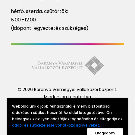
hétfő, szerda, csütörtök:
8:00 -12:00
(időpont-egyeztetés szükséges)
© 2026 Baranya Vármegyei Vállalkozói Központ.
Minden jog fenntartva
Weboldalunk a jobb felhasználói élmény biztosítása
érdekében sütiket használ. Az oldal látogatásával Ön
Website made by
beleegyezik az ilyen adatfájlok fogadásába és elfogadja az
adat- és sütikezelésre vonatkozó irányelveket.
Elfogadom