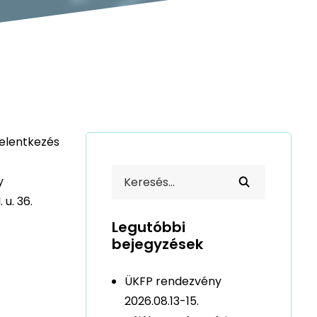
jelentkezés
y
u. 36.
Legutóbbi
bejegyzések
ÜKFP rendezvény
2026.08.13-15.