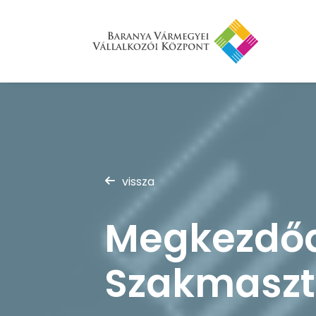
vissza
Megkezdődh
Szakmaszt