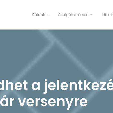
Rólunk
Szolgáltatások
Hírek
et a jelentkezé
ár versenyre