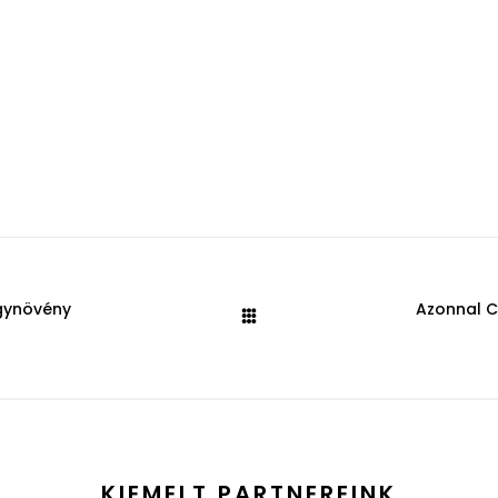
ógynövény
Azonnal C
KIEMELT PARTNEREINK