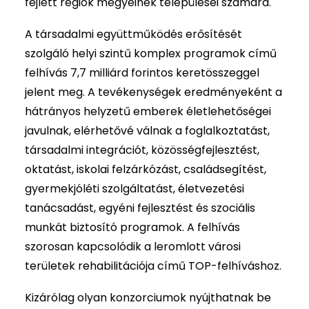
fejlett régiók megyéinek települései számára.
A társadalmi együttműködés erősítését
szolgáló helyi szintű komplex programok című
felhívás 7,7 milliárd forintos keretösszeggel
jelent meg. A tevékenységek eredményeként a
hátrányos helyzetű emberek életlehetőségei
javulnak, elérhetővé válnak a foglalkoztatást,
társadalmi integrációt, közösségfejlesztést,
oktatást, iskolai felzárkózást, családsegítést,
gyermekjóléti szolgáltatást, életvezetési
tanácsadást, egyéni fejlesztést és szociális
munkát biztosító programok. A felhívás
szorosan kapcsolódik a leromlott városi
területek rehabilitációja című TOP-felhíváshoz.
Kizárólag olyan konzorciumok nyújthatnak be