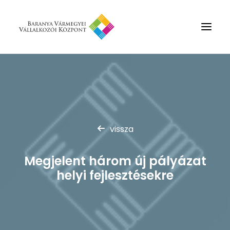
Rólunk
Szolgáltatások
Hírek
vissza
Partnerek
Kapcsolat
Megjelent három új pályázat
Keresés
helyi fejlesztésekre