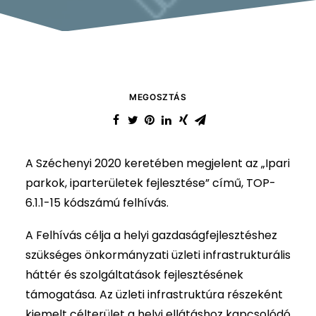
MEGOSZTÁS
A Széchenyi 2020 keretében megjelent az „Ipari
parkok, iparterületek fejlesztése” című, TOP-
6.1.1-15 kódszámú felhívás.
A Felhívás célja a helyi gazdaságfejlesztéshez
szükséges önkormányzati üzleti infrastrukturális
háttér és szolgáltatások fejlesztésének
támogatása. Az üzleti infrastruktúra részeként
kiemelt célterület a helyi ellátáshoz kapcsolódó