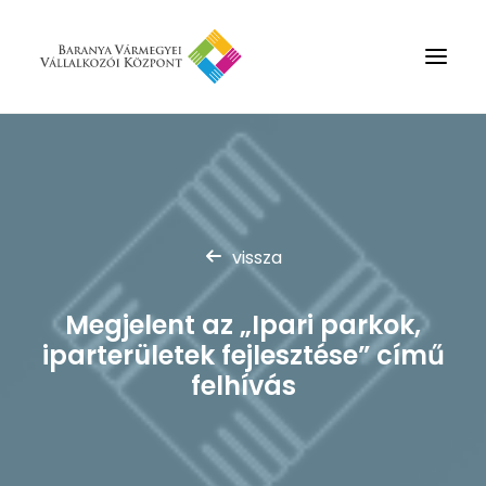
Rólunk
Szolgáltatások
Hírek
vissza
Partnerek
Megjelent az „Ipari parkok,
Kapcsolat
iparterületek fejlesztése” című
Keresés
felhívás