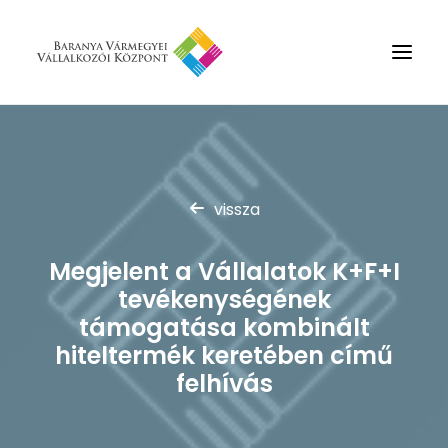
Rólunk
Szolgáltatások
vissza
Hírek
Partnerek
Megjelent a Vállalatok K+F+I
tevékenységének
Kapcsolat
támogatása kombinált
Keresés
hiteltermék keretében című
felhívás