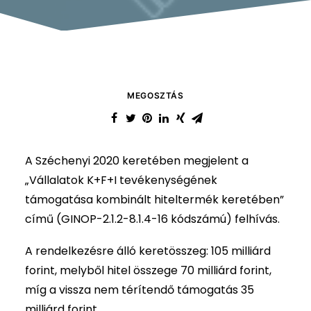
MEGOSZTÁS
A Széchenyi 2020 keretében megjelent a
„Vállalatok K+F+I tevékenységének
támogatása kombinált hiteltermék keretében”
című (GINOP-2.1.2-8.1.4-16 kódszámú) felhívás.
A rendelkezésre álló keretösszeg: 105 milliárd
forint, melyből hitel összege 70 milliárd forint,
míg a vissza nem térítendő támogatás 35
milliárd forint.