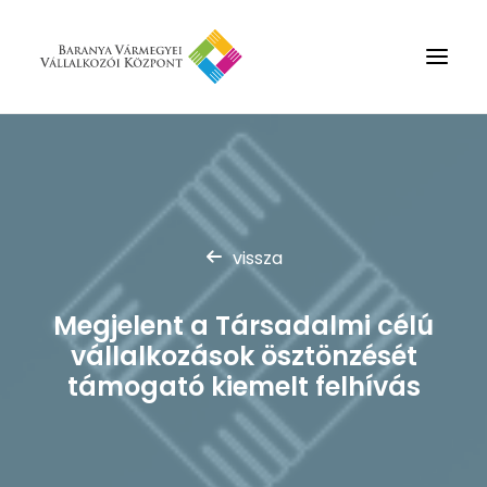
Rólunk
Szolgáltatások
Hírek
vissza
Partnerek
Megjelent a Társadalmi célú
Kapcsolat
vállalkozások ösztönzését
Keresés
támogató kiemelt felhívás