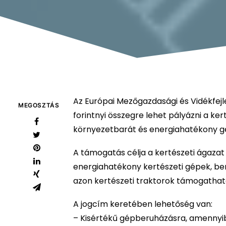
Az Európai Mezőgazdasági és Vidékfejle
MEGOSZTÁS
forintnyi összegre lehet pályázni a ke
környezetbarát és energiahatékony g
A támogatás célja a kertészeti ágazat
energiahatékony kertészeti gépek, be
azon kertészeti traktorok támogathat
A jogcím keretében lehetőség van:
– Kisértékű gépberuházásra, amennyibe