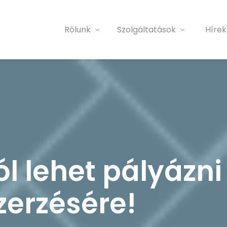
Rólunk
Szolgáltatások
Hírek
l lehet pályázni
erzésére!