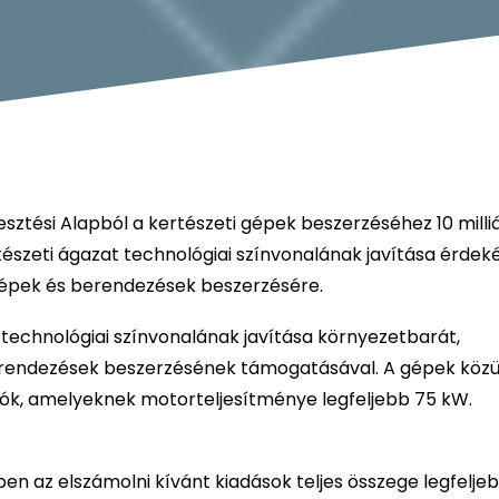
sztési Alapból a kertészeti gépek beszerzéséhez 10 milli
rtészeti ágazat technológiai színvonalának javítása érde
épek és berendezések beszerzésére.
 technológiai színvonalának javítása környezetbarát,
rendezések beszerzésének támogatásával. A gépek közül
ók, amelyeknek motorteljesítménye legfeljebb 75 kW.
n az elszámolni kívánt kiadások teljes összege legfelje