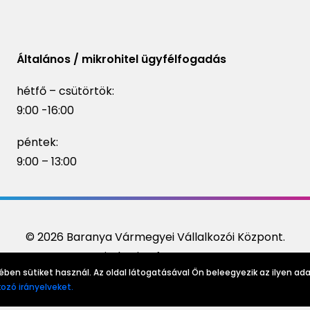
Általános / mikrohitel ügyfélfogadás
hétfő – csütörtök:
9:00 -16:00
péntek:
9:00 – 13:00
© 2026 Baranya Vármegyei Vállalkozói Központ.
Minden jog fenntartva
ben sütiket használ. Az oldal látogatásával Ön beleegyezik az ilyen ada
ozó irányelveket.