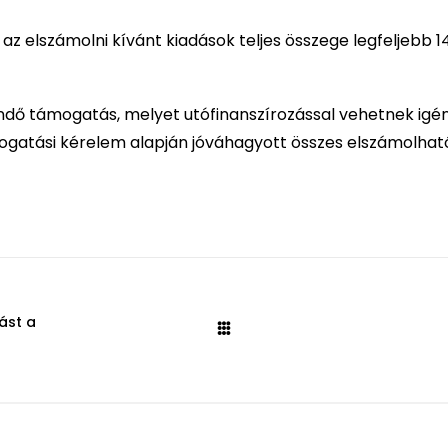
 elszámolni kívánt kiadások teljes összege legfeljebb 
endő támogatás, melyet utófinanszírozással vehetnek igé
gatási kérelem alapján jóváhagyott összes elszámolhat
ást a