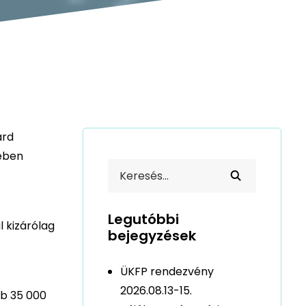
árd
kében
Legutóbbi
 kizárólag
bejegyzések
ÜKFP rendezvény
2026.08.13-15.
bb 35 000