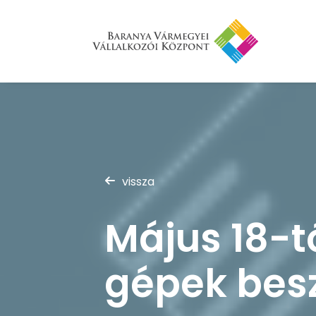
vissza
Május 18-tó
gépek besz