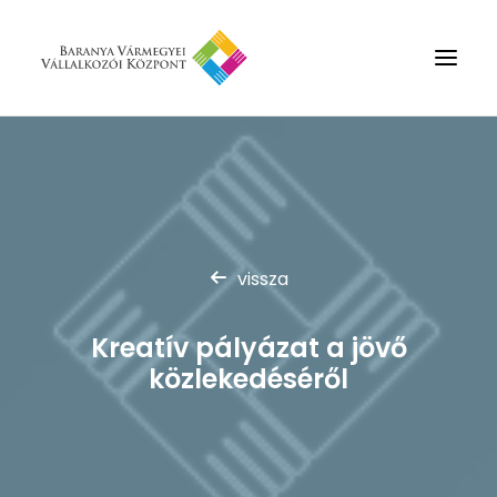
Rólunk
Szolgáltatások
Hírek
vissza
Partnerek
Kapcsolat
Kreatív pályázat a jövő
Keresés
közlekedéséről