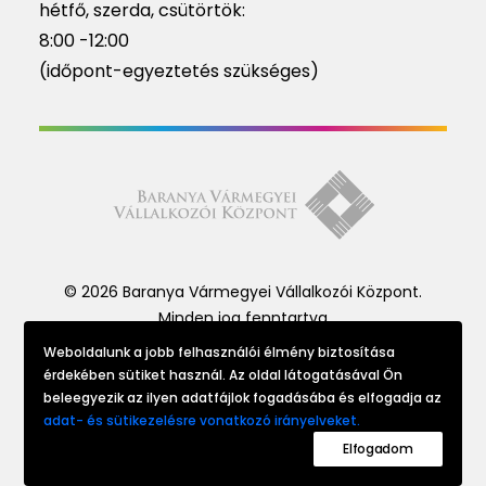
hétfő, szerda, csütörtök:
8:00 -12:00
(időpont-egyeztetés szükséges)
© 2026 Baranya Vármegyei Vállalkozói Központ.
Minden jog fenntartva
Weboldalunk a jobb felhasználói élmény biztosítása
érdekében sütiket használ. Az oldal látogatásával Ön
Website made by
beleegyezik az ilyen adatfájlok fogadásába és elfogadja az
adat- és sütikezelésre vonatkozó irányelveket.
Elfogadom