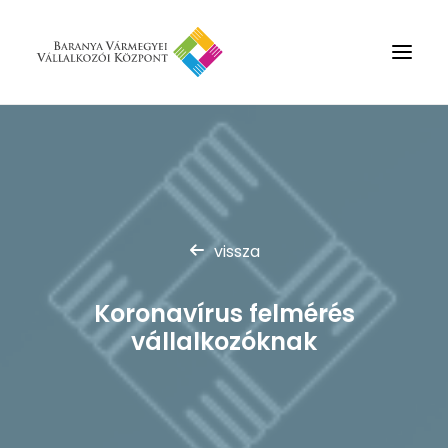
Rólunk
Szolgáltatások
Hírek
vissza
Partnerek
Kapcsolat
Koronavírus felmérés
Keresés
vállalkozóknak