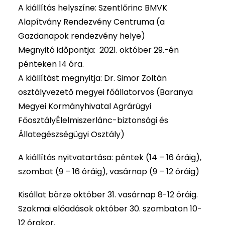
A kiállítás helyszíne: Szentlőrinc BMVK
Alapítvány Rendezvény Centruma (a
Gazdanapok rendezvény helye)
Megnyitó időpontja: 2021. október 29.-én
pénteken 14 óra.
A kiállítást megnyitja: Dr. Simor Zoltán
osztályvezető megyei főállatorvos (Baranya
Megyei Kormányhivatal Agrárügyi
FőosztályÉlelmiszerlánc-biztonsági és
Állategészségügyi Osztály)
A kiállítás nyitvatartása: péntek (14 – 16 óráig),
szombat (9 – 16 óráig), vasárnap (9 – 12 óráig)
Kisállat börze október 31. vasárnap 8-12 óráig.
Szakmai előadások október 30. szombaton 10-
12 órakor.