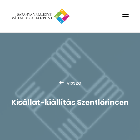
Rólunk
Szolgáltatások
Hírek
Partnerek
vissza
Kapcsolat
Kisállat-kiállítás Szentlőrincen
Keresés