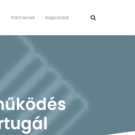
Partnerek
Kapcsolat
tműködés
tugál