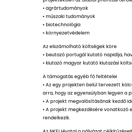
• agrártudományok
• műszaki tudományok
• biotechnológia
• környezetvédelem
Az elszámolható költségek köre
• beutazó portugál kutató napidíja, hav
• kiutazó magyar kutató kiutazási költsé
A támogatás egyéb fő feltételei
• Az egy projekten belül tervezett kö
arra, hogy az egyensúlyban legyen a p
• A projekt megvalósításának kezdő idő
• A projekt megkezdésére vonatkozó eg
rendelkezik.
Az NKFI Hivatal a pályázat célkitűzései