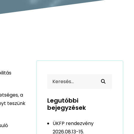
litás
etséges, a
Legutóbbi
nyt teszünk
bejegyzések
ÜKFP rendezvény
suló
2026.08.13-15.