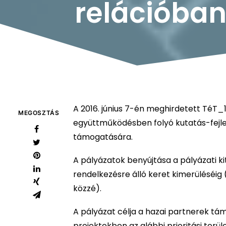
relációba
A 2016. június 7-én meghirdetett TéT_
MEGOSZTÁS
együttműködésben folyó kutatás-fejles
támogatására.
A pályázatok benyújtása a pályázati ki
rendelkezésre álló keret kimerüléséi
közzé).
A pályázat célja a hazai partnerek 
projektekben az alábbi prioritási terül