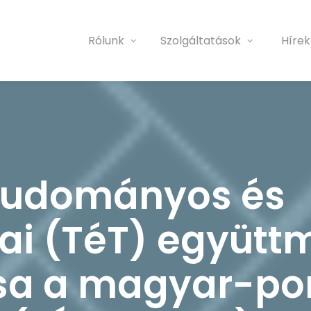
Rólunk
Szolgáltatások
Hírek
 tudományos és
iai (TéT) együt
a a magyar-por