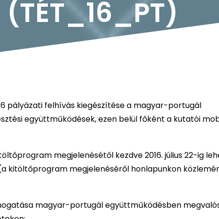
n (TÉT_16_PT)
16 pályázati felhívás kiegészítése a magyar-portugál
ztési együttműködések, ezen belül főként a kutatói mobi
töltőprogram megjelenésétől kezdve 2016. július 22-ig leh
g (a kitöltőprogram megjelenéséről honlapunkon közlemé
támogatása magyar-portugál együttműködésben megvaló
eteken: