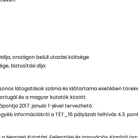
idíja, országon belüli utazási költsége
ge, biztosítási díja
lcsönös látogatások száma és időtartama esetében töreke
ortugál és a magyar kutatók között.
pontja 2017. január 1-jével tervezhető.
yéb információkról a TÉT_16 pályázati felhívás 4.3. pont
t a Nemzeti Kutatási, Fejlesztési és Innovációs Alapból ös