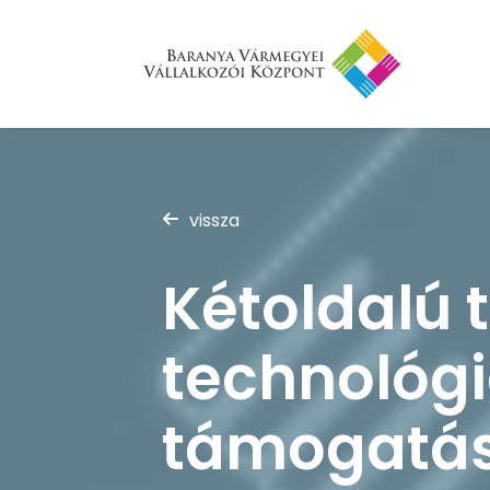
vissza
Kétoldalú
technológ
támogatás