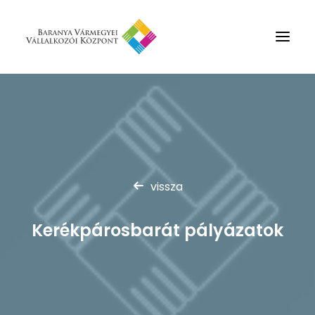
Rólunk
Szolgáltatások
Hírek
Partnerek
vissza
Kapcsolat
Kerékpárosbarát pályázatok
Keresés