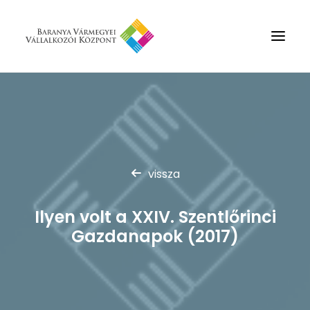
Rólunk
Szolgáltatások
Hírek
vissza
Partnerek
Kapcsolat
Ilyen volt a XXIV. Szentlőrinci
Keresés
Gazdanapok (2017)